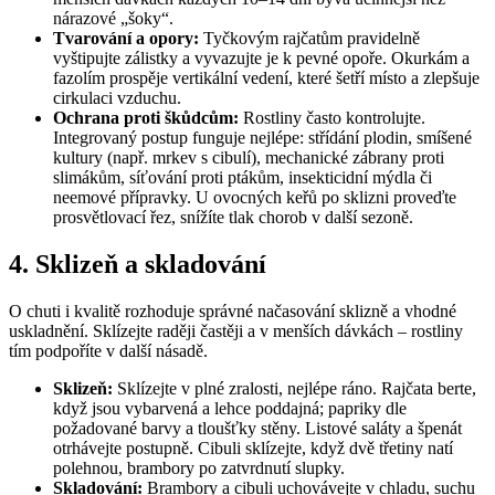
nárazové „šoky“.
Tvarování a opory:
Tyčkovým rajčatům pravidelně
vyštipujte zálistky a vyvazujte je k pevné opoře. Okurkám a
fazolím prospěje vertikální vedení, které šetří místo a zlepšuje
cirkulaci vzduchu.
Ochrana proti škůdcům:
Rostliny často kontrolujte.
Integrovaný postup funguje nejlépe: střídání plodin, smíšené
kultury (např. mrkev s cibulí), mechanické zábrany proti
slimákům, síťování proti ptákům, insekticidní mýdla či
neemové přípravky. U ovocných keřů po sklizni proveďte
prosvětlovací řez, snížíte tlak chorob v další sezoně.
4. Sklizeň a skladování
O chuti i kvalitě rozhoduje správné načasování sklizně a vhodné
uskladnění. Sklízejte raději častěji a v menších dávkách – rostliny
tím podpoříte v další násadě.
Sklizeň:
Sklízejte v plné zralosti, nejlépe ráno. Rajčata berte,
když jsou vybarvená a lehce poddajná; papriky dle
požadované barvy a tloušťky stěny. Listové saláty a špenát
otrhávejte postupně. Cibuli sklízejte, když dvě třetiny natí
polehnou, brambory po zatvrdnutí slupky.
Skladování:
Brambory a cibuli uchovávejte v chladu, suchu