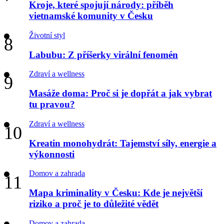
Kroje, které spojují národy: příběh
vietnamské komunity v Česku
Životní styl
Labubu: Z příšerky virální fenomén
Zdraví a wellness
Masáže doma: Proč si je dopřát a jak vybrat
tu pravou?
Zdraví a wellness
Kreatin monohydrát: Tajemství síly, energie a
výkonnosti
Domov a zahrada
Mapa kriminality v Česku: Kde je největší
riziko a proč je to důležité vědět
Domov a zahrada