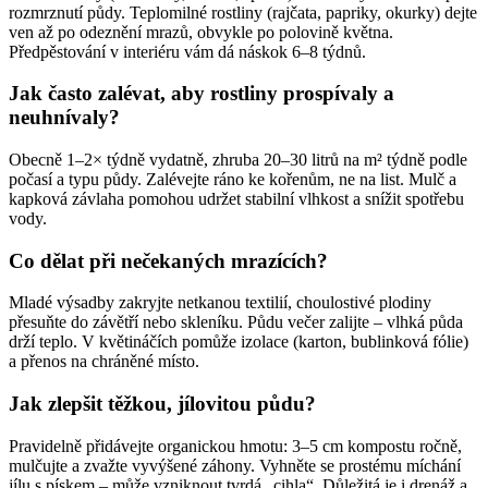
rozmrznutí půdy. Teplomilné rostliny (rajčata, papriky, okurky) dejte
ven až po odeznění mrazů, obvykle po polovině května.
Předpěstování v interiéru vám dá náskok 6–8 týdnů.
Jak často zalévat, aby rostliny prospívaly a
neuhnívaly?
Obecně 1–2× týdně vydatně, zhruba 20–30 litrů na m² týdně podle
počasí a typu půdy. Zalévejte ráno ke kořenům, ne na list. Mulč a
kapková závlaha pomohou udržet stabilní vlhkost a snížit spotřebu
vody.
Co dělat při nečekaných mrazících?
Mladé výsadby zakryjte netkanou textilií, choulostivé plodiny
přesuňte do závětří nebo skleníku. Půdu večer zalijte – vlhká půda
drží teplo. V květináčích pomůže izolace (karton, bublinková fólie)
a přenos na chráněné místo.
Jak zlepšit těžkou, jílovitou půdu?
Pravidelně přidávejte organickou hmotu: 3–5 cm kompostu ročně,
mulčujte a zvažte vyvýšené záhony. Vyhněte se prostému míchání
jílu s pískem – může vzniknout tvrdá „cihla“. Důležitá je i drenáž a