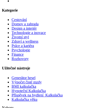
Kategorie
Cestování
Domov a zahrada
Design a interiér
Technologie a inovace
Životní styl
Zdraví a wellness
Práce a kariéra
Psychologie
Finance
Rozhovory
Užitečné nástroje
Generátor hesel
Výpočet čisté mzdy
BMI kalkulačka
Hypoteční Kalkulačka
Příspěvek na bydlení Kalkulačka
Kalkulačka věku
Nahoru