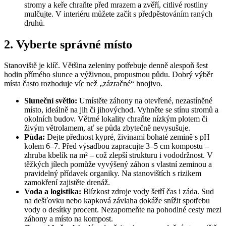
stromy a keře chraňte před mrazem a zvěří, citlivé rostliny
mulčujte. V interiéru můžete začít s předpěstováním raných
druhů.
2. Vyberte správné místo
Stanoviště je klíč. Většina zeleniny potřebuje denně alespoň šest
hodin přímého slunce a výživnou, propustnou půdu. Dobrý výběr
místa často rozhoduje víc než „zázračné“ hnojivo.
Sluneční světlo:
Umístěte záhony na otevřené, nezastíněné
místo, ideálně na jih či jihovýchod. Vyhněte se stínu stromů a
okolních budov. Větrné lokality chraňte nízkým plotem či
živým větrolamem, ať se půda zbytečně nevysušuje.
Půda:
Dejte přednost kypré, živinami bohaté zemině s pH
kolem 6–7. Před výsadbou zapracujte 3–5 cm kompostu –
zhruba kbelík na m² – což zlepší strukturu i vododržnost. V
těžkých jílech pomůže vyvýšený záhon s vlastní zeminou a
pravidelný přídavek organiky. Na stanovištích s rizikem
zamokření zajistěte drenáž.
Voda a logistika:
Blízkost zdroje vody šetří čas i záda. Sud
na dešťovku nebo kapková závlaha dokáže snížit spotřebu
vody o desítky procent. Nezapomeňte na pohodlné cesty mezi
záhony a místo na kompost.