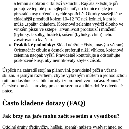
a temnu s dobrou cirkulací vzduchu. Rajčata skladujte při
pokojové teplotě pro nejlepší chuť, do lednice dejte jen
přezrálé kusy určené k rychlé spotřebě. Okurky snášejí lépe
chladnější prostředí kolem 10–12 °C než lednici, která je
může „spálit“ chladem. Kořenová zelenina vydrží dlouho ve
vlhkém písku ve sklepě. Trvanlivost prodlouží i mražení
(bylinky, fazolky, hrášek), sušení (bylinky, chilli) nebo
zavařování a kvašení.
Praktické podmínky:
Sklad udržujte čistý, tmavý a větraný.
Orientačně: cibule a česnek preferují nižší vlhkost, kořenová
zelenina naopak vyšší. Pravidelně kontrolujte a odstraňujte
poškozené kusy, aby neinfikovaly zbytek zásob.
Úspěch na zahradě stojí na plánování, pravidelné péči a včasné
sklizni. S jasným rozvrhem, chytře vybraným místem a jednoduchou
rutinou dosáhnete stabilní úrody i v proměnlivém počasí. Bonus?
Čerstvé domácí suroviny po celou sezonu a klid z dobře odvedené
práce.
Často kladené dotazy (FAQ)
Jak brzy na jaře mohu začít se setím a výsadbou?
Odolné druhy (ředkvičky, hrášek, špenát) můžete vysévat hned po