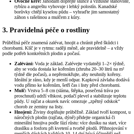
Ovocné keře:
Jahodám dopřejte slunce a vzdušné stanoviště,
rybízu a angreštu vyhovuje i lehký polostín. Kanadské
borůvky chtějí kyselou půdu – vyhraďte jim samostatný
záhon s rašelinou a mulčem z kůry.
3. Pravidelná péče o rostliny
Průběžná péče znamená zalévat, hnojit a chránit před škůdci i
chorobami. Klíč je v rytmu: raději méně, ale pravidelně – a vždy
podle potřeb konkrétních plodin a počasí.
Zalévání:
Voda je základ. Zalévejte vydatněji 1–2× týdně,
aby se voda dostala ke kořenům (zhruba 20–30 litrů na m²
týdně dle počasí), a nepřemokřujte, aby neuhnily kořeny.
Ideální je ráno, kdy je menší odpar. Kapková závlaha dodává
vodu přímo ke kořenům, šetří čas i listy před chorobami.
Mulč:
Vrstva 5–8 cm (sláma, štěpka, posečená tráva po
proschnutí) udrží vlhkost, potlačí plevel a stabilizuje teplotu
půdy. U rajčat a okurek navíc omezuje „zpětný odskok“
chorob ze zeminy na listy.
Hnojení:
Živiny doplňujte průběžně. Základ tvoří kompost, u
náročných plodin (rajčata, dýně) přidejte organická či
minerální hnojiva podle fází růstu: více dusíku na start, více
draslíku a fosforu při kvetení a tvorbě plodů. Přihnojování v
menších dávkách každých 10–14 dní bývá účinnější než