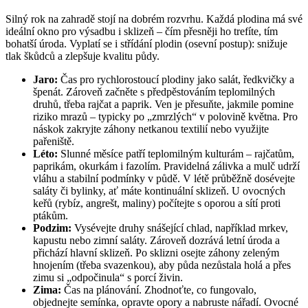
Silný rok na zahradě stojí na dobrém rozvrhu. Každá plodina má své
ideální okno pro výsadbu i sklizeň – čím přesněji ho trefíte, tím
bohatší úroda. Vyplatí se i střídání plodin (osevní postup): snižuje
tlak škůdců a zlepšuje kvalitu půdy.
Jaro:
Čas pro rychlorostoucí plodiny jako salát, ředkvičky a
špenát. Zároveň začněte s předpěstováním teplomilných
druhů, třeba rajčat a paprik. Ven je přesuňte, jakmile pomine
riziko mrazů – typicky po „zmrzlých“ v polovině května. Pro
náskok zakryjte záhony netkanou textilií nebo využijte
pařeniště.
Léto:
Slunné měsíce patří teplomilným kulturám – rajčatům,
paprikám, okurkám i fazolím. Pravidelná zálivka a mulč udrží
vláhu a stabilní podmínky v půdě. V létě průběžně dosévejte
saláty či bylinky, ať máte kontinuální sklizeň. U ovocných
keřů (rybíz, angrešt, maliny) počítejte s oporou a sítí proti
ptákům.
Podzim:
Vysévejte druhy snášející chlad, například mrkev,
kapustu nebo zimní saláty. Zároveň dozrává letní úroda a
přichází hlavní sklizeň. Po sklizni osejte záhony zeleným
hnojením (třeba svazenkou), aby půda nezůstala holá a přes
zimu si „odpočinula“ s porcí živin.
Zima:
Čas na plánování. Zhodnoťte, co fungovalo,
objednejte semínka, opravte opory a nabruste nářadí. Ovocné