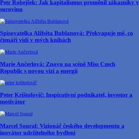
Petr Robejšek: Jak kapitalismus proměnil zákazníky v
surovinu
Spisovatelka Alžběta Bublanová: Překvapuje mě, co
čtenáři vidí v mých knihách
Marie Ančerlová: Znovu na scéně Miss Czech
Republic s novou vizí a energií
Peter Krištofovič: Inspirativní podnikatel, investor a
motivátor
Marcel Soural: Vizionář českého developmentu a
inovátor udržitelného bydlení