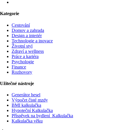
Kategorie
Cestování
Domov a zahrada
Design a interiér
Technologie a inovace
Životní styl
Zdraví a wellness
Práce a kariéra
Psychologie
Finance
Rozhovory
Užitečné nástroje
Generátor hesel
Výpočet čisté mzdy
BMI kalkulačka
Hypoteční Kalkulačka
Příspěvek na bydlení Kalkulačka
Kalkulačka věku