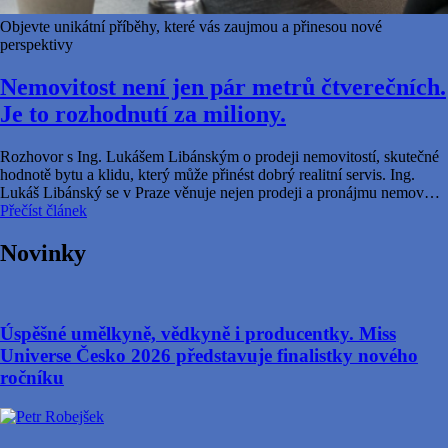
Objevte unikátní příběhy, které vás zaujmou a přinesou nové
perspektivy
Nemovitost není jen pár metrů čtverečních.
Je to rozhodnutí za miliony.
Rozhovor s Ing. Lukášem Libánským o prodeji nemovitostí, skutečné
hodnotě bytu a klidu, který může přinést dobrý realitní servis. Ing.
Lukáš Libánský se v Praze věnuje nejen prodeji a pronájmu nemov…
Přečíst článek
Novinky
Úspěšné umělkyně, vědkyně i producentky. Miss
Universe Česko 2026 představuje finalistky nového
ročníku