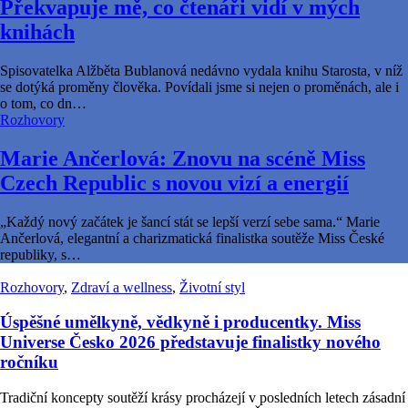
Překvapuje mě, co čtenáři vidí v mých
knihách
Spisovatelka Alžběta Bublanová nedávno vydala knihu Starosta, v níž
se dotýká proměny člověka. Povídali jsme si nejen o proměnách, ale i
o tom, co dn…
Rozhovory
Marie Ančerlová: Znovu na scéně Miss
Czech Republic s novou vizí a energií
„Každý nový začátek je šancí stát se lepší verzí sebe sama.“ Marie
Ančerlová, elegantní a charizmatická finalistka soutěže Miss České
republiky, s…
Rozhovory
,
Zdraví a wellness
,
Životní styl
Úspěšné umělkyně, vědkyně i producentky. Miss
Universe Česko 2026 představuje finalistky nového
ročníku
Tradiční koncepty soutěží krásy procházejí v posledních letech zásadní