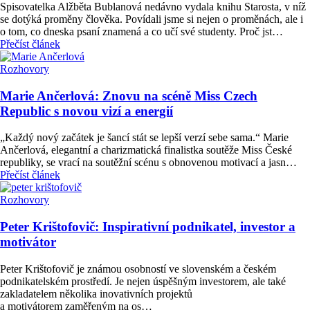
Spisovatelka Alžběta Bublanová nedávno vydala knihu Starosta, v níž
se dotýká proměny člověka. Povídali jsme si nejen o proměnách, ale i
o tom, co dneska psaní znamená a co učí své studenty. Proč jst…
Přečíst článek
Rozhovory
Marie Ančerlová: Znovu na scéně Miss Czech
Republic s novou vizí a energií
„Každý nový začátek je šancí stát se lepší verzí sebe sama.“ Marie
Ančerlová, elegantní a charizmatická finalistka soutěže Miss České
republiky, se vrací na soutěžní scénu s obnovenou motivací a jasn…
Přečíst článek
Rozhovory
Peter Krištofovič: Inspirativní podnikatel, investor a
motivátor
Peter Krištofovič je známou osobností ve slovenském a českém
podnikatelském prostředí. Je nejen úspěšným investorem, ale také
zakladatelem několika inovativních projektů
a motivátorem zaměřeným na os…