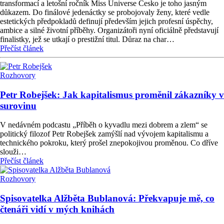
transformací a letošní ročník Miss Universe Česko je toho jasným
důkazem. Do finálové jedenáctky se probojovaly ženy, které vedle
estetických předpokladů definují především jejich profesní úspěchy,
ambice a silné životní příběhy. Organizátoři nyní oficiálně představují
finalistky, jež se utkají o prestižní titul. Důraz na char…
Přečíst článek
Rozhovory
Petr Robejšek: Jak kapitalismus proměnil zákazníky v
surovinu
V nedávném podcastu „Příběh o kyvadlu mezi dobrem a zlem“ se
politický filozof Petr Robejšek zamýšlí nad vývojem kapitalismu a
technického pokroku, který prošel znepokojivou proměnou. Co dříve
slouži…
Přečíst článek
Rozhovory
Spisovatelka Alžběta Bublanová: Překvapuje mě, co
čtenáři vidí v mých knihách