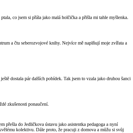
ala, co jsem si přála jako malá holčička a přišla mi tahle myšlenka.
entrum a čtu seberozvojové knihy. Nejvíce mě naplňují moje zvířata a
eště dostala pár dalších pobídek. Tak jsem to vzala jako druhou šanci
každé zkušenosti ponaučení.
sem přešla do Jedličkova ústavu jako asistentka pedagoga a nyní
kvělému kolektivu. Dále proto, že pracuji z domova a můžu si svůj