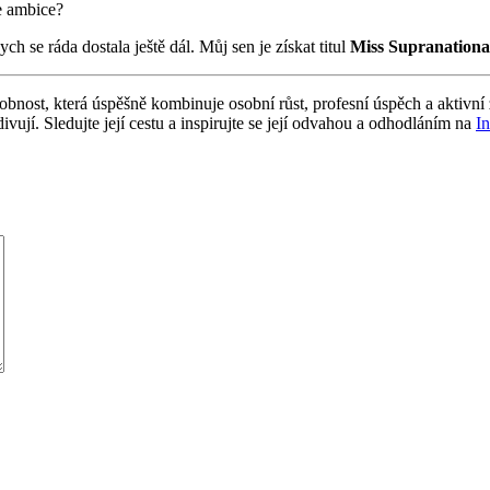
e ambice?
ch se ráda dostala ještě dál. Můj sen je získat titul
Miss Supranationa
obnost, která úspěšně kombinuje osobní růst, profesní úspěch a aktivní ž
divují. Sledujte její cestu a inspirujte se její odvahou a odhodláním na
I