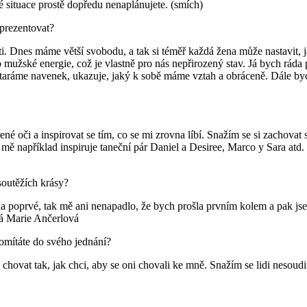
é situace prostě dopředu nenaplánujete. (smích)
eprezentovat?
osti. Dnes máme větší svobodu, a tak si téměř každá žena může nastavit,
 mužské energie, což je vlastně pro nás nepřirozený stav. Já bych ráda p
 staráme navenek, ukazuje, jaký k sobě máme vztah a obráceně. Dále by
 oči a inspirovat se tím, co se mi zrovna líbí. Snažím se si zachovat sv
 mě například inspiruje taneční pár Daniel a Desiree, Marco y Sara atd
soutěžích krásy?
sila poprvé, tak mě ani nenapadlo, že bych prošla prvním kolem a pak jse
Marie Ančerlová
romítáte do svého jednání?
hovat tak, jak chci, aby se oni chovali ke mně. Snažím se lidi nesoudi