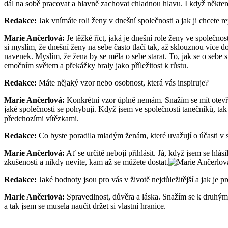
dál na sobě pracovat a hlavně zachovat chladnou hlavu. I když někter
Redakce:
Jak vnímáte roli ženy v dnešní společnosti a jak ji chcete r
Marie Ančerlová:
Je těžké říct, jaká je dnešní role ženy ve společn
si myslím, že dnešní ženy na sebe často tlačí tak, až sklouznou více do
navenek. Myslím, že žena by se měla o sebe starat. To, jak se o sebe
emočním světem a překážky braly jako příležitost k růstu.
Redakce:
Máte nějaký vzor nebo osobnost, která vás inspiruje?
Marie Ančerlová:
Konkrétní vzor úplně nemám. Snažím se mít otevřené
jaké společnosti se pohybuji. Když jsem ve společnosti tanečníků, tak
předchozími vítězkami.
Redakce:
Co byste poradila mladým ženám, které uvažují o účasti v 
Marie Ančerlová:
Ať se určitě nebojí přihlásit. Já, když jsem se hlá
zkušenosti a nikdy nevíte, kam až se můžete dostat.
Redakce:
Jaké hodnoty jsou pro vás v životě nejdůležitější a jak je p
Marie Ančerlová:
Spravedlnost, důvěra a láska. Snažím se k druhým c
a tak jsem se musela naučit držet si vlastní hranice.