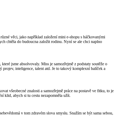
mě různé věci, jako například založení mini e-shopu s háčkovanými
ch chtěla do budoucna založit rodinu. Nyní se ale chci naplno
které jsme absolvovaly. Miss je samozřejmě z podstaty soutěže o
ý projev, inteligence, talent atd. Je to takový komplexní balíček a
ovat všeobecné znalosti a samozřejmě práce na postavě ve fitku, to je
řní klid, abych si tu cestu nezapomněla užít.
ce sebevědomá v tom zdravém slova smyslu. Snažím se být sama sebou,