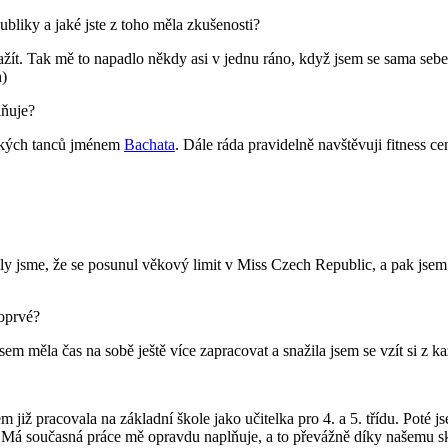
bliky a jaké jste z toho měla zkušenosti?
t. Tak mě to napadlo někdy asi v jednu ráno, když jsem se sama sebe pt
h)
lňuje?
bských tanců jménem
Bachata
. Dále ráda pravidelně navštěvuji fitness c
y jsme, že se posunul věkový limit v Miss Czech Republic, a pak jsem j
poprvé?
sem měla čas na sobě ještě více zapracovat a snažila jsem se vzít si z 
iž pracovala na základní škole jako učitelka pro 4. a 5. třídu. Poté j
e. Má současná práce mě opravdu naplňuje, a to převážně díky našemu s