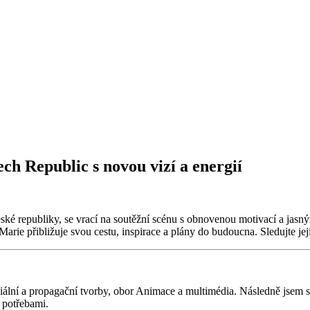
h Republic s novou vizí a energií
ské republiky, se vrací na soutěžní scénu s obnovenou motivací a jasným
arie přibližuje svou cestu, inspirace a plány do budoucna. Sledujte je
ální a propagační tvorby, obor Animace a multimédia. Následně jsem s
 potřebami.