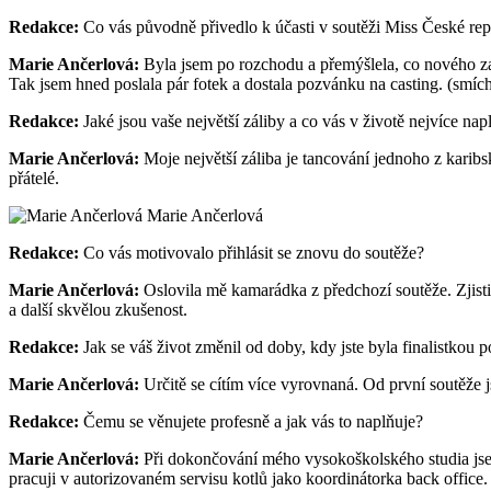
Redakce:
Co vás původně přivedlo k účasti v soutěži Miss České repu
Marie Ančerlová:
Byla jsem po rozchodu a přemýšlela, co nového zaží
Tak jsem hned poslala pár fotek a dostala pozvánku na casting. (smíc
Redakce:
Jaké jsou vaše největší záliby a co vás v životě nejvíce nap
Marie Ančerlová:
Moje největší záliba je tancování jednoho z kari
přátelé.
Marie Ančerlová
Redakce:
Co vás motivovalo přihlásit se znovu do soutěže?
Marie Ančerlová:
Oslovila mě kamarádka z předchozí soutěže. Zjistil
a další skvělou zkušenost.
Redakce:
Jak se váš život změnil od doby, kdy jste byla finalistkou 
Marie Ančerlová:
Určitě se cítím více vyrovnaná. Od první soutěže j
Redakce:
Čemu se věnujete profesně a jak vás to naplňuje?
Marie Ančerlová:
Při dokončování mého vysokoškolského studia jsem j
pracuji v autorizovaném servisu kotlů jako koordinátorka back offic