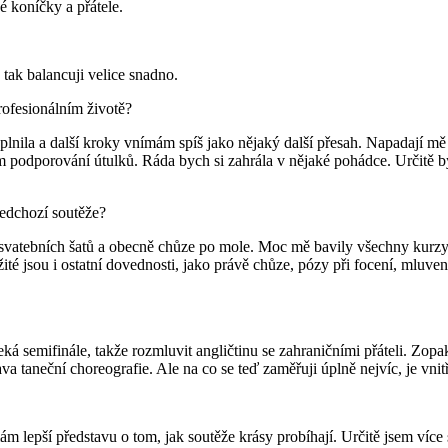
é koníčky a přátele.
 tak balancuji velice snadno.
rofesionálním životě?
ž splnila a další kroky vnímám spíš jako nějaký další přesah. Napadají 
 podporování útulků. Ráda bych si zahrála v nějaké pohádce. Určitě by
ředchozí soutěže?
vatebních šatů a obecně chůze po mole. Moc mě bavily všechny kurzy, 
žité jsou i ostatní dovednosti, jako právě chůze, pózy při focení, mluven
 semifinále, takže rozmluvit angličtinu se zahraničními přáteli. Zopak
va taneční choreografie. Ale na co se teď zaměřuji úplně nejvíc, je vnit
ám lepší představu o tom, jak soutěže krásy probíhají. Určitě jsem ví