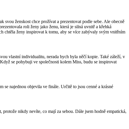
 jak svou ženskost chce prožívat a prezentovat podle sebe. Ale obecně
rezentovala roli ženy jako ženu, která je silná uvnitř a křehká
ch chtěla ženy inspirovat k tomu, aby se více zabývaly svým vnitřním
ou vlastní individualitu, nerada bych byla něčí kopie. Také záleží, v
. Když se pohybuji ve společnosti kolem Miss, budu se inspirovat
m se najednou objevila ve finále. Určitě to jsou cenné a krásné
t, protože nikdy nevíte, co mají za sebou. Dále jsem hodně empatická,