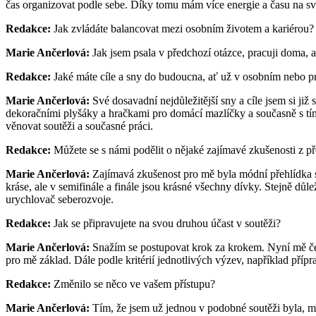
čas organizovat podle sebe. Díky tomu mám více energie a času na sv
Redakce:
Jak zvládáte balancovat mezi osobním životem a kariérou?
Marie Ančerlová:
Jak jsem psala v předchozí otázce, pracuji doma, a
Redakce:
Jaké máte cíle a sny do budoucna, ať už v osobním nebo p
Marie Ančerlová:
Své dosavadní nejdůležitější sny a cíle jsem si ji
dekoračními plyšáky a hračkami pro domácí mazlíčky a současně s tím
věnovat soutěži a současné práci.
Redakce:
Můžete se s námi podělit o nějaké zajímavé zkušenosti z p
Marie Ančerlová:
Zajímavá zkušenost pro mě byla módní přehlídka s
kráse, ale v semifinále a finále jsou krásné všechny dívky. Stejně důle
urychlovač seberozvoje.
Redakce:
Jak se připravujete na svou druhou účast v soutěži?
Marie Ančerlová:
Snažím se postupovat krok za krokem. Nyní mě čeká
pro mě základ. Dále podle kritérií jednotlivých výzev, například přípra
Redakce:
Změnilo se něco ve vašem přístupu?
Marie Ančerlová:
Tím, že jsem už jednou v podobné soutěži byla, m