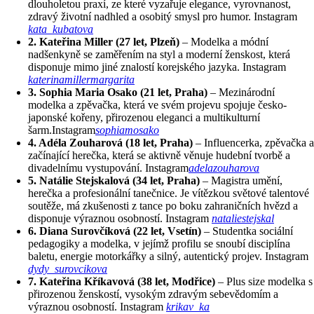
dlouholetou praxí, ze které vyzařuje elegance, vyrovnanost,
zdravý životní nadhled a osobitý smysl pro humor. Instagram
kata_kubatova
2. Kateřina Miller (27 let, Plzeň)
– Modelka a módní
nadšenkyně se zaměřením na styl a moderní ženskost, která
disponuje mimo jiné znalostí korejského jazyka. Instagram
katerinamillermargarita
3. Sophia Maria Osako (21 let, Praha)
– Mezinárodní
modelka a zpěvačka, která ve svém projevu spojuje česko-
japonské kořeny, přirozenou eleganci a multikulturní
šarm.Instagram
sophiamosako
4. Adéla Zouharová (18 let, Praha)
– Influencerka, zpěvačka a
začínající herečka, která se aktivně věnuje hudební tvorbě a
divadelnímu vystupování. Instagram
adelazouharova
5. Natálie Stejskalová (34 let, Praha)
– Magistra umění,
herečka a profesionální tanečnice. Je vítězkou světové talentové
soutěže, má zkušenosti z tance po boku zahraničních hvězd a
disponuje výraznou osobností. Instagram
nataliestejskal
6. Diana Surovčíková (22 let, Vsetín)
– Studentka sociální
pedagogiky a modelka, v jejímž profilu se snoubí disciplína
baletu, energie motorkářky a silný, autentický projev. Instagram
dydy_surovcikova
7. Kateřina Kříkavová (38 let, Modřice)
– Plus size modelka s
přirozenou ženskostí, vysokým zdravým sebevědomím a
výraznou osobností. Instagram
krikav_ka