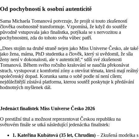
Od pochybností k osobní autenticitě
Sama Michaela Tomanová potvrzuje, že projít si touto zkušeností
člověka osobnostně transformuje
. Vzpomíná, že když do soutěže
původně vstupovala jako finalistka, potýkala se s nervozitou a
pochybnostmi, zda do tohoto světa vůbec patří
.
„Dnes stojím na druhé straně nejen jako Miss Universe Česko, ale také
jako žena, máma, PhD studentka a člověk, který si uvědomil, že síla
ženy není v dokonalosti, ale v autenticitě,“ sdílí své zkušenosti
Tomanová
. Během svého ročního kralování se naučila překonávat
strach, vystupovat z komfortní zóny a otevírat témata, která mají reálný
společenský dopad
. Korunka sama o sobě podle ní není cílem;
nejdůležitější zůstává platforma, kterou soutěž poskytuje k předávání
hodnotných myšlenek dál
.
Jedenáct finalistek Miss Universe Česko 2026
O prestižní titul a možnost reprezentovat Českou republiku na
světovém finále se utká následující jedenáctka finalistek:
1. Kateřina Kubátová (35 let, Chrudim)
– Zkušená modelka s