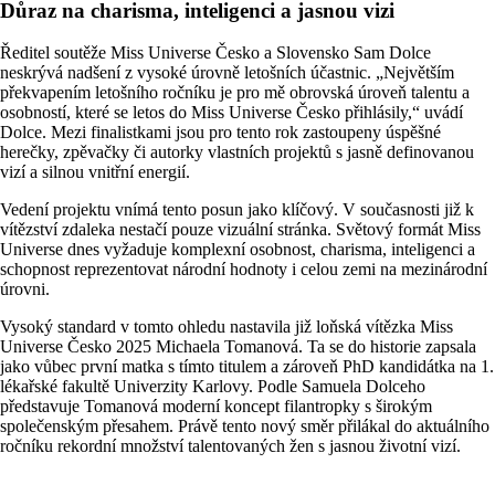
Důraz na charisma, inteligenci a jasnou vizi
Ředitel soutěže Miss Universe Česko a Slovensko Sam Dolce
neskrývá nadšení z vysoké úrovně letošních účastnic
. „Největším
překvapením letošního ročníku je pro mě obrovská úroveň talentu a
osobností, které se letos do Miss Universe Česko přihlásily,“ uvádí
Dolce
. Mezi finalistkami jsou pro tento rok zastoupeny úspěšné
herečky, zpěvačky či autorky vlastních projektů s jasně definovanou
vizí a silnou vnitřní energií
.
Vedení projektu vnímá tento posun jako klíčový. V současnosti již k
vítězství zdaleka nestačí pouze vizuální stránka
. Světový formát Miss
Universe dnes vyžaduje komplexní osobnost, charisma, inteligenci a
schopnost reprezentovat národní hodnoty i celou zemi na mezinárodní
úrovni
.
Vysoký standard v tomto ohledu nastavila již loňská vítězka Miss
Universe Česko 2025 Michaela Tomanová
. Ta se do historie zapsala
jako vůbec první matka s tímto titulem a zároveň PhD kandidátka na 1.
lékařské fakultě Univerzity Karlovy
. Podle Samuela Dolceho
představuje Tomanová moderní koncept filantropky s širokým
společenským přesahem
. Právě tento nový směr přilákal do aktuálního
ročníku rekordní množství talentovaných žen s jasnou životní vizí
.