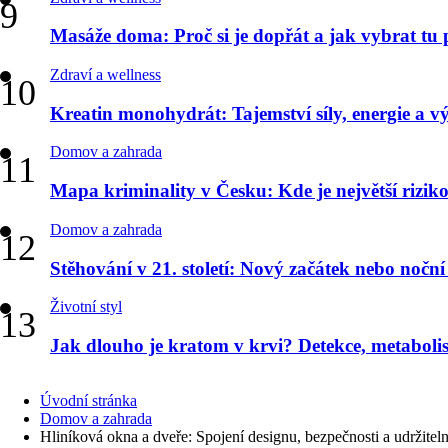
Masáže doma: Proč si je dopřát a jak vybrat tu
Zdraví a wellness
Kreatin monohydrát: Tajemství síly, energie a v
Domov a zahrada
Mapa kriminality v Česku: Kde je největší riziko 
Domov a zahrada
Stěhování v 21. století: Nový začátek nebo nočn
Životní styl
Jak dlouho je kratom v krvi? Detekce, metabol
Úvodní stránka
Domov a zahrada
Hliníková okna a dveře: Spojení designu, bezpečnosti a udržiteln