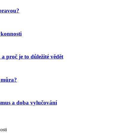
 pravou?
ýkonnosti
a proč je to důležité vědět
í můra?
ismus a doba vylučování
osti