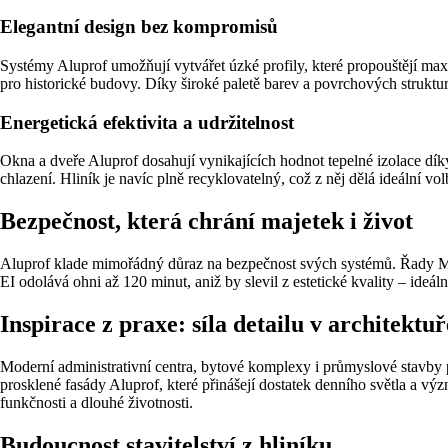
Elegantní design bez kompromisů
Systémy Aluprof umožňují vytvářet úzké profily, které propouštějí maxim
pro historické budovy. Díky široké paletě barev a povrchových struk
Energetická efektivita a udržitelnost
Okna a dveře Aluprof dosahují vynikajících hodnot tepelné izolace dí
chlazení. Hliník je navíc plně recyklovatelný, což z něj dělá ideální vo
Bezpečnost, která chrání majetek i život
Aluprof klade mimořádný důraz na bezpečnost svých systémů. Řady 
EI odolává ohni až 120 minut, aniž by slevil z estetické kvality – ideál
Inspirace z praxe: síla detailu v architektuř
Moderní administrativní centra, bytové komplexy i průmyslové stavby 
prosklené fasády Aluprof, které přinášejí dostatek denního světla a vý
funkčnosti a dlouhé životnosti.
Budoucnost stavitelství z hliníku