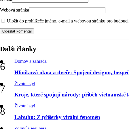
Webová stránka
Uložit do prohlížeče jméno, e-mail a webovou stránku pro budoucí
Odeslat komentář
Další články
Domov a zahrada
Hliníková okna a dveře: Spojení designu, bezpečn
Životní styl
Kroje, které spojují národy: příběh vietnamské
Životní styl
Labubu: Z příšerky virální fenomén
Zdraví a wellness