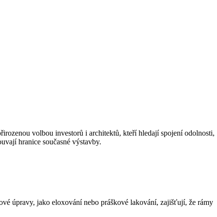
irozenou volbou investorů i architektů, kteří hledají spojení odolnosti,
souvají hranice současné výstavby.
hové úpravy, jako eloxování nebo práškové lakování, zajišťují, že rámy