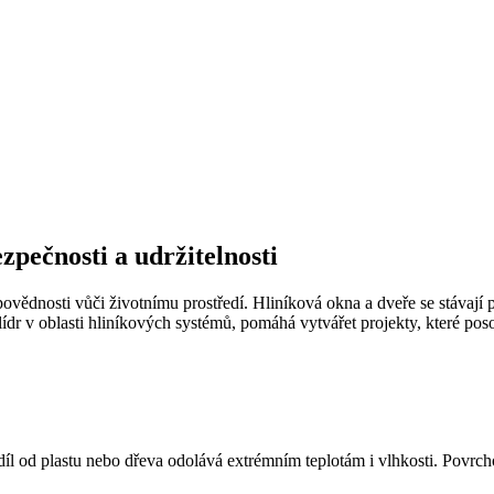
zpečnosti a udržitelnosti
ovědnosti vůči životnímu prostředí. Hliníková okna a dveře se stávají př
 lídr v oblasti hliníkových systémů, pomáhá vytvářet projekty, které po
ozdíl od plastu nebo dřeva odolává extrémním teplotám i vlhkosti. Povrc