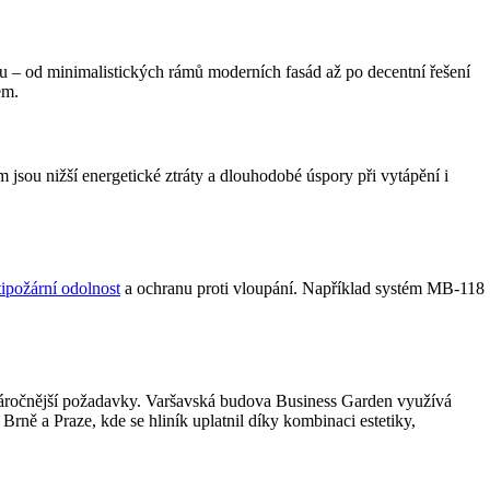
litu – od minimalistických rámů moderních fasád až po decentní řešení
em.
sou nižší energetické ztráty a dlouhodobé úspory při vytápění i
tipožární odolnost
a ochranu proti vloupání. Například systém MB-118
ejnáročnější požadavky. Varšavská budova Business Garden využívá
rně a Praze, kde se hliník uplatnil díky kombinaci estetiky,