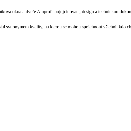
liníková okna a dveře Aluprof spojují inovaci, design a technickou doko
tal synonymem kvality, na kterou se mohou spolehnout všichni, kdo cht