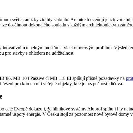
um světla, aniž by ztratily stabilitu. Architekti oceňují jejich variabi
tur lze dosáhnout dokonalého souladu s každým architektonickým záměr
ky inovativním tepelným mostům a vícekomorovým profilům. Výsledkem j
lbu pro stavby s ohledem na udržitelnost.
MB-86, MB-104 Passive či MB-118 EI splňují přísné požadavky na
pro
ní řešení pro komerční i veřejné objekty, kde je bezpečnost klíčová.
e
po celé Evropě dokazují, že hliníkové systémy Aluprof splňují i ty n
znamné úspory energie. V Česku stojí za pozornost nové bytové domy v B