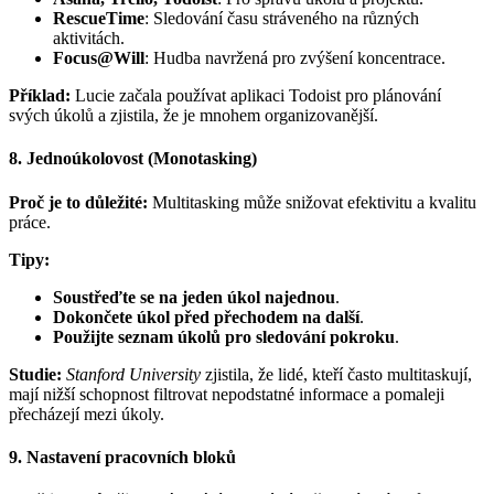
RescueTime
: Sledování času stráveného na různých
aktivitách.
Focus@Will
: Hudba navržená pro zvýšení koncentrace.
Příklad:
Lucie začala používat aplikaci Todoist pro plánování
svých úkolů a zjistila, že je mnohem organizovanější.
8. Jednoúkolovost (Monotasking)
Proč je to důležité:
Multitasking může snižovat efektivitu a kvalitu
práce.
Tipy:
Soustřeďte se na jeden úkol najednou
.
Dokončete úkol před přechodem na další
.
Použijte seznam úkolů pro sledování pokroku
.
Studie:
Stanford University
zjistila, že lidé, kteří často multitaskují,
mají nižší schopnost filtrovat nepodstatné informace a pomaleji
přecházejí mezi úkoly.
9. Nastavení pracovních bloků