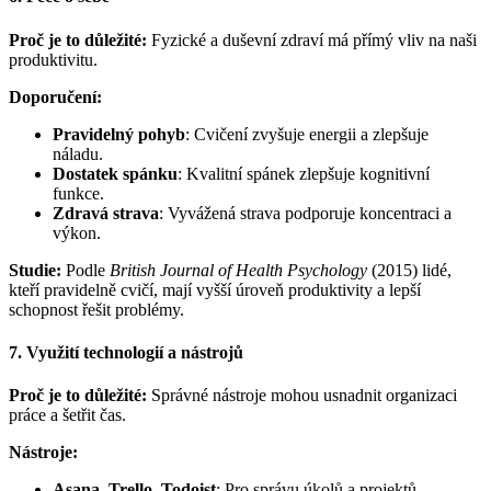
Proč je to důležité:
Fyzické a duševní zdraví má přímý vliv na naši
produktivitu.
Doporučení:
Pravidelný pohyb
: Cvičení zvyšuje energii a zlepšuje
náladu.
Dostatek spánku
: Kvalitní spánek zlepšuje kognitivní
funkce.
Zdravá strava
: Vyvážená strava podporuje koncentraci a
výkon.
Studie:
Podle
British Journal of Health Psychology
(2015) lidé,
kteří pravidelně cvičí, mají vyšší úroveň produktivity a lepší
schopnost řešit problémy.
7. Využití technologií a nástrojů
Proč je to důležité:
Správné nástroje mohou usnadnit organizaci
práce a šetřit čas.
Nástroje:
Asana, Trello, Todoist
: Pro správu úkolů a projektů.