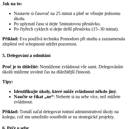
Jak na to:
Nastavte si časovač na 25 minut a plně se věnujte jednomu
úkolu.
Po uplynutí času si dejte 5minutovou přestávku.
Po čtyřech cyklech si dejte delší přestávku (15–30 minut).
Příklad:
Eva používá techniku Pomodoro při studiu a zaznamenala
zlepšení své schopnosti udržet pozornost.
5. Delegování a odmítání
Proč je to důležité:
Nemůžeme zvládnout vše sami. Delegováním
úkolů můžeme uvolnit čas na důležitější činnosti.
Tipy:
Identifikujte úkoly, které může zvládnout někdo jiný
.
Naučte se říkat „ne“
: Neberte si na sebe více, než můžete
zvládnout.
Příklad:
Tomáš začal delegovat rutinní administrativní úkoly na
kolegu, což mu umožnilo soustředit se na strategické projekty.
6. Péče o sebe