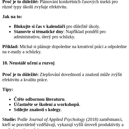
Proč je to důležité:
Plánování konkrétních časových úseků pro
různé typy úkolů zvyšuje efektivitu.
Jak na to:
Blokujte si čas v kalendáři
pro důležité úkoly.
Stanovte si tématické dny
: Například pondělí pro
administrativu, úterý pro schůzky.
Příklad:
Michal si plánuje dopoledne na kreativní práci a odpoledne
na e-maily a schůzky.
10. Neustálé učení a rozvoj
Proč je to důležité:
Zlepšování dovedností a znalostí může zvýšit
efektivitu a kvalitu práce.
Tipy:
Čtěte odbornou literaturu
.
Účastněte se školení a workshopů
.
Sdílejte znalosti s kolegy
.
Studie:
Podle
Journal of Applied Psychology
(2018) zaměstnanci,
kteří se pravidelně vzdělávají, vykazují vyšší úroveň produktivity a