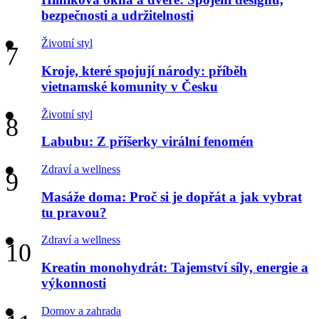
bezpečnosti a udržitelnosti
Životní styl
Kroje, které spojují národy: příběh
vietnamské komunity v Česku
Životní styl
Labubu: Z příšerky virální fenomén
Zdraví a wellness
Masáže doma: Proč si je dopřát a jak vybrat
tu pravou?
Zdraví a wellness
Kreatin monohydrát: Tajemství síly, energie a
výkonnosti
Domov a zahrada