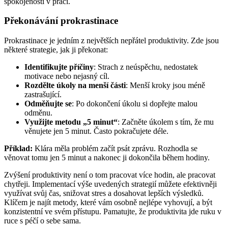
spokojenosti v práci.
Překonávání prokrastinace
Prokrastinace je jedním z největších nepřátel produktivity. Zde jsou
některé strategie, jak ji překonat:
Identifikujte příčiny
: Strach z neúspěchu, nedostatek
motivace nebo nejasný cíl.
Rozdělte úkoly na menší části
: Menší kroky jsou méně
zastrašující.
Odměňujte se
: Po dokončení úkolu si dopřejte malou
odměnu.
Využijte metodu „5 minut“
: Začněte úkolem s tím, že mu
věnujete jen 5 minut. Často pokračujete déle.
Příklad:
Klára měla problém začít psát zprávu. Rozhodla se
věnovat tomu jen 5 minut a nakonec ji dokončila během hodiny.
Zvýšení produktivity není o tom pracovat více hodin, ale pracovat
chytřeji. Implementací výše uvedených strategií můžete efektivněji
využívat svůj čas, snižovat stres a dosahovat lepších výsledků.
Klíčem je najít metody, které vám osobně nejlépe vyhovují, a být
konzistentní ve svém přístupu. Pamatujte, že produktivita jde ruku v
ruce s péčí o sebe sama.