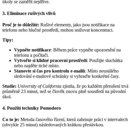
úkoly se zaměřit nejdříve.
3. Eliminace rušivých vlivů
Proč je to důležité:
Rušivé elementy, jako jsou notifikace na
telefonu nebo hlučné prostředí, mohou snižovat koncentraci.
Tipy:
Vypněte notifikace
: Během práce vypněte upozornění na
telefonu a počítači.
Vytvořte si klidné pracovní prostředí
: Použijte sluchátka
nebo najděte tiché místo.
Stanovte si čas pro kontrolu e-mailů
: Místo neustálého
sledování e-mailové schránky si vyhraďte konkrétní časy.
Studie:
University of California
zjistila, že po každém přerušení trvá
průměrně 23 minut, než se člověk znovu plně soustředí na původní
úkol.
4. Použití techniky Pomodoro
Co to je:
Metoda časového řízení, která zahrnuje práci v intervalech
(obvykle 25 minut) následovaných krátkou přestávkou.