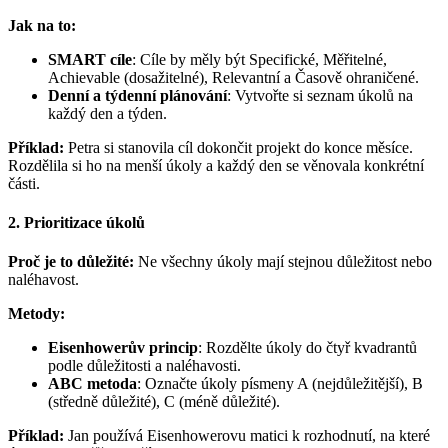
Jak na to:
SMART cíle
: Cíle by měly být Specifické, Měřitelné,
Achievable (dosažitelné), Relevantní a Časově ohraničené.
Denní a týdenní plánování
: Vytvořte si seznam úkolů na
každý den a týden.
Příklad:
Petra si stanovila cíl dokončit projekt do konce měsíce.
Rozdělila si ho na menší úkoly a každý den se věnovala konkrétní
části.
2. Prioritizace úkolů
Proč je to důležité:
Ne všechny úkoly mají stejnou důležitost nebo
naléhavost.
Metody:
Eisenhowerův princip
: Rozdělte úkoly do čtyř kvadrantů
podle důležitosti a naléhavosti.
ABC metoda
: Označte úkoly písmeny A (nejdůležitější), B
(středně důležité), C (méně důležité).
Příklad:
Jan používá Eisenhowerovu matici k rozhodnutí, na které