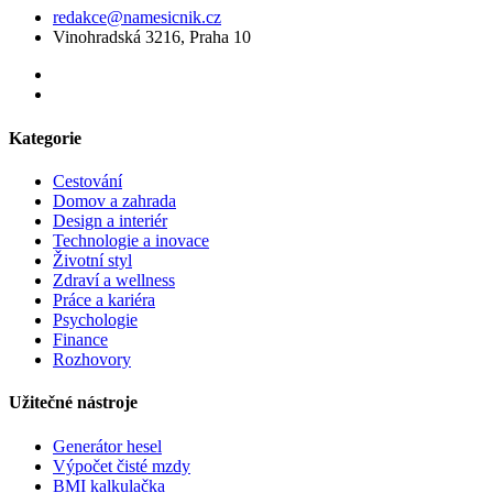
redakce@namesicnik.cz
Vinohradská 3216, Praha 10
Kategorie
Cestování
Domov a zahrada
Design a interiér
Technologie a inovace
Životní styl
Zdraví a wellness
Práce a kariéra
Psychologie
Finance
Rozhovory
Užitečné nástroje
Generátor hesel
Výpočet čisté mzdy
BMI kalkulačka