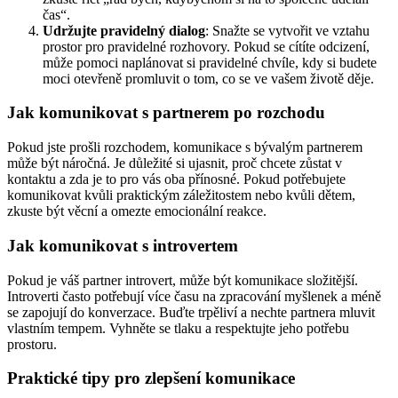
čas“.
Udržujte pravidelný dialog
: Snažte se vytvořit ve vztahu
prostor pro pravidelné rozhovory. Pokud se cítíte odcizení,
může pomoci naplánovat si pravidelné chvíle, kdy si budete
moci otevřeně promluvit o tom, co se ve vašem životě děje.
Jak komunikovat s partnerem po rozchodu
Pokud jste prošli rozchodem, komunikace s bývalým partnerem
může být náročná. Je důležité si ujasnit, proč chcete zůstat v
kontaktu a zda je to pro vás oba přínosné. Pokud potřebujete
komunikovat kvůli praktickým záležitostem nebo kvůli dětem,
zkuste být věcní a omezte emocionální reakce.
Jak komunikovat s introvertem
Pokud je váš partner introvert, může být komunikace složitější.
Introverti často potřebují více času na zpracování myšlenek a méně
se zapojují do konverzace. Buďte trpěliví a nechte partnera mluvit
vlastním tempem. Vyhněte se tlaku a respektujte jeho potřebu
prostoru.
Praktické tipy pro zlepšení komunikace