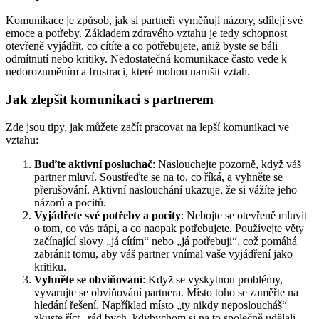
Komunikace je způsob, jak si partneři vyměňují názory, sdílejí své
emoce a potřeby. Základem zdravého vztahu je tedy schopnost
otevřeně vyjádřit, co cítíte a co potřebujete, aniž byste se báli
odmítnutí nebo kritiky. Nedostatečná komunikace často vede k
nedorozuměním a frustraci, které mohou narušit vztah.
Jak zlepšit komunikaci s partnerem
Zde jsou tipy, jak můžete začít pracovat na lepší komunikaci ve
vztahu:
Buďte aktivní posluchač
: Naslouchejte pozorně, když váš
partner mluví. Soustřeďte se na to, co říká, a vyhněte se
přerušování. Aktivní naslouchání ukazuje, že si vážíte jeho
názorů a pocitů.
Vyjádřete své potřeby a pocity
: Nebojte se otevřeně mluvit
o tom, co vás trápí, a co naopak potřebujete. Používejte věty
začínající slovy „já cítím“ nebo „já potřebuji“, což pomáhá
zabránit tomu, aby váš partner vnímal vaše vyjádření jako
kritiku.
Vyhněte se obviňování
: Když se vyskytnou problémy,
vyvarujte se obviňování partnera. Místo toho se zaměřte na
hledání řešení. Například místo „ty nikdy neposloucháš“
zkuste říct „rád bych, kdybychom si na to společně udělali