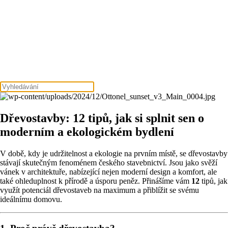
Dřevostavby: 12 tipů, jak si splnit sen o
moderním a ekologickém bydlení
V době, kdy je udržitelnost a ekologie na prvním místě, se dřevostavby
stávají skutečným fenoménem českého stavebnictví. Jsou jako svěží
vánek v architektuře, nabízející nejen moderní design a komfort, ale
také ohleduplnost k přírodě a úsporu peněz. Přinášíme vám
12
tipů, jak
využít potenciál dřevostaveb na maximum a přiblížit se svému
ideálnímu domovu.