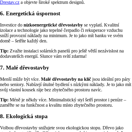
Drestav.cz
a objevte široké spektrum designů.
6.
Energetická úspornost
Investice do
nízkoenergetické dřevostavby
se vyplatí. Kvalitní
izolace a technologie jako tepelné čerpadlo či rekuperace vzduchu
sníží provozní náklady na minimum. Je to jako mít banku ve svém
domě – šetříte každý den.
Tip:
Zvažte instalaci solárních panelů pro ještě větší nezávislost na
dodavatelích energií. Slunce vám svítí zdarma!
7.
Malé dřevostavby
Menší může být více.
Malé dřevostavby na klíč
jsou ideální pro páry
nebo seniory. Nabízejí útulné bydlení s nízkými náklady. Je to jako mít
svůj vlastní kousek ráje bez zbytečného prostoru navíc.
Tip:
Méně je někdy více. Minimalistický styl šetří prostor i peníze –
zaměřte se na funkčnost a kvalitu místo zbytečného prostoru.
8.
Ekologická stopa
Volbou dřevostavby snižujete svou ekologickou stopu. Dřevo jako