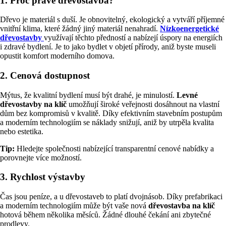
1.
Proč právě dřevostavba?
Dřevo je materiál s duší. Je obnovitelný, ekologický a vytváří příjemné
vnitřní klima, které žádný jiný materiál nenahradí.
Nízkoenergetické
dřevostavby
využívají těchto předností a nabízejí úspory na energiích
i zdravé bydlení. Je to jako bydlet v objetí přírody, aniž byste museli
opustit komfort moderního domova.
2.
Cenová dostupnost
Mýtus, že kvalitní bydlení musí být drahé, je minulostí.
Levné
dřevostavby na klíč
umožňují široké veřejnosti dosáhnout na vlastní
dům bez kompromisů v kvalitě. Díky efektivním stavebním postupům
a moderním technologiím se náklady snižují, aniž by utrpěla kvalita
nebo estetika.
Tip:
Hledejte společnosti nabízející transparentní cenové nabídky a
porovnejte více možností.
3.
Rychlost výstavby
Čas jsou peníze, a u dřevostaveb to platí dvojnásob. Díky prefabrikaci
a moderním technologiím může být vaše nová
dřevostavba na klíč
hotová během několika měsíců. Žádné dlouhé čekání ani zbytečné
prodlevy.