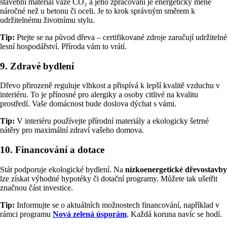
stavební materiál váže CO₂ a jeho zpracování je energeticky méně
náročné než u betonu či oceli. Je to krok správným směrem k
udržitelnému životnímu stylu.
Tip:
Ptejte se na původ dřeva – certifikované zdroje zaručují udržitelné
lesní hospodářství. Příroda vám to vrátí.
9.
Zdravé bydlení
Dřevo přirozeně reguluje vlhkost a přispívá k lepší kvalitě vzduchu v
interiéru. To je přínosné pro alergiky a osoby citlivé na kvalitu
prostředí. Vaše domácnost bude doslova dýchat s vámi.
Tip:
V interiéru používejte přírodní materiály a ekologicky šetrné
nátěry pro maximální zdraví vašeho domova.
10.
Financování a dotace
Stát podporuje ekologické bydlení. Na
nízkoenergetické dřevostavby
lze získat výhodné hypotéky či dotační programy. Můžete tak ušetřit
značnou část investice.
Tip:
Informujte se o aktuálních možnostech financování, například v
rámci programu
Nová zelená úsporám
. Každá koruna navíc se hodí.