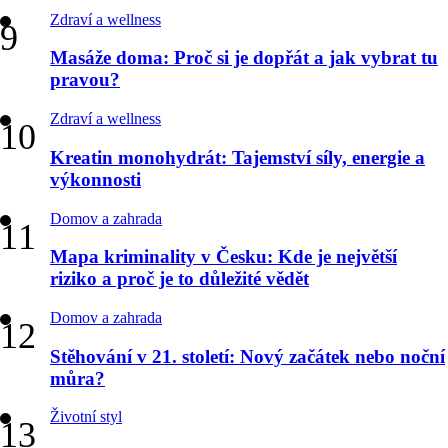
Zdraví a wellness
Masáže doma: Proč si je dopřát a jak vybrat tu
pravou?
Zdraví a wellness
Kreatin monohydrát: Tajemství síly, energie a
výkonnosti
Domov a zahrada
Mapa kriminality v Česku: Kde je největší
riziko a proč je to důležité vědět
Domov a zahrada
Stěhování v 21. století: Nový začátek nebo noční
můra?
Životní styl