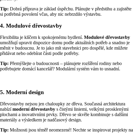
Tip:
Dobrá příprava je základ úspěchu. Plánujte v předstihu a zajistěte
si potřebná povolení včas, aby nic nebrzdilo výstavbu.
4.
Modulové dřevostavby
Flexibilita je klíčem k spokojenému bydlení.
Modulové dřevostavby
umožňují upravit dispozice domu podle aktuálních potřeb a snadno je
měnit v budoucnu. Je to jako mít stavebnici pro dospělé, kde můžete
přidávat nebo odebírat části podle potřeby.
Tip:
Přemýšlejte o budoucnosti – plánujete rozšíření rodiny nebo
potřebujete domácí kancelář? Modulární systém vám to usnadní.
5.
Moderní design
Dřevostavby nejsou jen chaloupky ze dřeva. Současná architektura
nabízí
moderní dřevostavby
s čistými liniemi, velkými prosklenými
plochami a inovativními prvky. Dřevo se skvěle kombinuje s dalšími
materiály a výsledkem je nadčasový design.
Tip:
Možnosti jsou téměř neomezené! Nechte se inspirovat projekty na