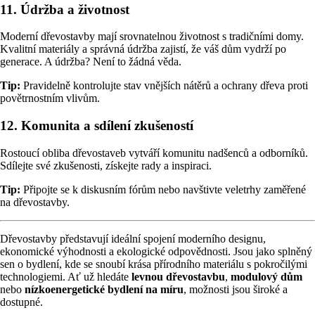
11.
Údržba a životnost
Moderní dřevostavby mají srovnatelnou životnost s tradičními domy.
Kvalitní materiály a správná údržba zajistí, že váš dům vydrží po
generace. A údržba? Není to žádná věda.
Tip:
Pravidelně kontrolujte stav vnějších nátěrů a ochrany dřeva proti
povětrnostním vlivům.
12.
Komunita a sdílení zkušeností
Rostoucí obliba dřevostaveb vytváří komunitu nadšenců a odborníků.
Sdílejte své zkušenosti, získejte rady a inspiraci.
Tip:
Připojte se k diskusním fórům nebo navštivte veletrhy zaměřené
na dřevostavby.
Dřevostavby představují ideální spojení moderního designu,
ekonomické výhodnosti a ekologické odpovědnosti. Jsou jako splněný
sen o bydlení, kde se snoubí krása přírodního materiálu s pokročilými
technologiemi. Ať už hledáte
levnou dřevostavbu
,
modulový dům
nebo
nízkoenergetické bydlení na míru
, možnosti jsou široké a
dostupné.