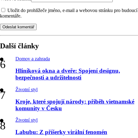
Uložit do prohlížeče jméno, e-mail a webovou stránku pro budoucí
komentáře.
Odeslat komentář
Další články
Domov a zahrada
Hliníková okna a dveře: Spojení designu,
bezpečnosti a udržitelnosti
Životní styl
Kroje, které spojují národy: příběh vietnamské
komunity v Česku
Životní styl
Labubu: Z příšerky virální fenomén