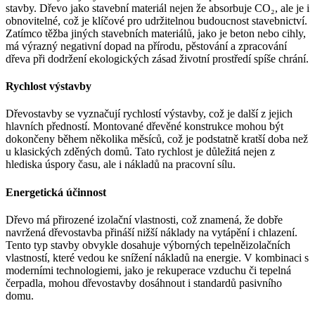
stavby. Dřevo jako stavební materiál nejen že absorbuje CO₂, ale je i
obnovitelné, což je klíčové pro udržitelnou budoucnost stavebnictví.
Zatímco těžba jiných stavebních materiálů, jako je beton nebo cihly,
má výrazný negativní dopad na přírodu, pěstování a zpracování
dřeva při dodržení ekologických zásad životní prostředí spíše chrání.
Rychlost výstavby
Dřevostavby se vyznačují rychlostí výstavby, což je další z jejich
hlavních předností. Montované dřevěné konstrukce mohou být
dokončeny během několika měsíců, což je podstatně kratší doba než
u klasických zděných domů. Tato rychlost je důležitá nejen z
hlediska úspory času, ale i nákladů na pracovní sílu.
Energetická účinnost
Dřevo má přirozené izolační vlastnosti, což znamená, že dobře
navržená dřevostavba přináší nižší náklady na vytápění i chlazení.
Tento typ stavby obvykle dosahuje výborných tepelněizolačních
vlastností, které vedou ke snížení nákladů na energie. V kombinaci s
moderními technologiemi, jako je rekuperace vzduchu či tepelná
čerpadla, mohou dřevostavby dosáhnout i standardů pasivního
domu.