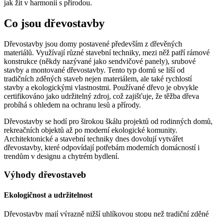
jak žít v harmonii s přírodou.
Co jsou dřevostavby
Dřevostavby jsou domy postavené především z dřevěných
materiálů. Využívají různé stavební techniky, mezi něž patří rámové
konstrukce (někdy nazývané jako sendvičové panely), srubové
stavby a montované dřevostavby. Tento typ domů se liší od
tradičních zděných staveb nejen materiálem, ale také rychlostí
stavby a ekologickými vlastnostmi. Používané dřevo je obvykle
certifikováno jako udržitelný zdroj, což zajišťuje, že těžba dřeva
probíhá s ohledem na ochranu lesů a přírody.
Dřevostavby se hodí pro širokou škálu projektů od rodinných domů,
rekreačních objektů až po moderní ekologické komunity.
Architektonické a stavební techniky dnes dovolují vytvářet
dřevostavby, které odpovídají potřebám moderních domácností i
trendům v designu a chytrém bydlení.
Výhody dřevostaveb
Ekologičnost a udržitelnost
Dřevostavby mají výrazně nižší uhlíkovou stopu než tradiční zděné