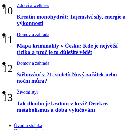
Zdraví a wellness
Kreatin monohydrát: Tajemství síly, energie a
výkonnosti
Domov a zahrada
Mapa kriminality v Česku: Kde je největší
riziko a proč je to důležité vědět
Domov a zahrada
Stěhování v 21. století: Nový začátek nebo
noční můra?
Životní styl
Jak dlouho je kratom v krvi? Detekce,
metabolismus a doba vylučování
Úvodní stránka