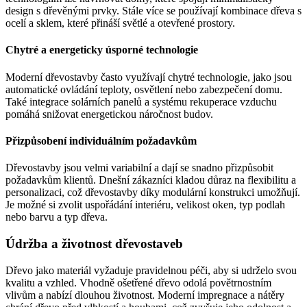
design s dřevěnými prvky. Stále více se používají kombinace dřeva s
ocelí a sklem, které přináší světlé a otevřené prostory.
Chytré a energeticky úsporné technologie
Moderní dřevostavby často využívají chytré technologie, jako jsou
automatické ovládání teploty, osvětlení nebo zabezpečení domu.
Také integrace solárních panelů a systému rekuperace vzduchu
pomáhá snižovat energetickou náročnost budov.
Přizpůsobení individuálním požadavkům
Dřevostavby jsou velmi variabilní a dají se snadno přizpůsobit
požadavkům klientů. Dnešní zákazníci kladou důraz na flexibilitu a
personalizaci, což dřevostavby díky modulární konstrukci umožňují.
Je možné si zvolit uspořádání interiéru, velikost oken, typ podlah
nebo barvu a typ dřeva.
Údržba a životnost dřevostaveb
Dřevo jako materiál vyžaduje pravidelnou péči, aby si udrželo svou
kvalitu a vzhled. Vhodně ošetřené dřevo odolá povětrnostním
vlivům a nabízí dlouhou životnost. Moderní impregnace a nátěry