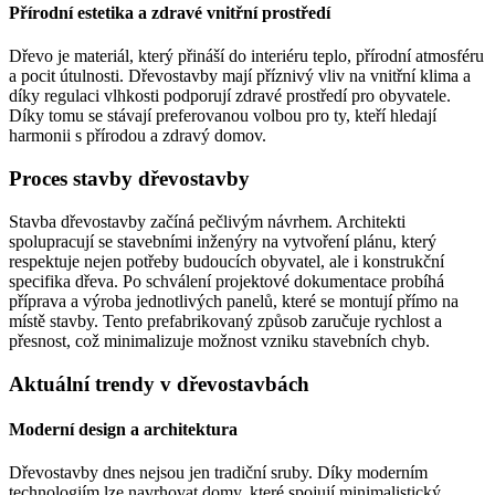
Přírodní estetika a zdravé vnitřní prostředí
Dřevo je materiál, který přináší do interiéru teplo, přírodní atmosféru
a pocit útulnosti. Dřevostavby mají příznivý vliv na vnitřní klima a
díky regulaci vlhkosti podporují zdravé prostředí pro obyvatele.
Díky tomu se stávají preferovanou volbou pro ty, kteří hledají
harmonii s přírodou a zdravý domov.
Proces stavby dřevostavby
Stavba dřevostavby začíná pečlivým návrhem. Architekti
spolupracují se stavebními inženýry na vytvoření plánu, který
respektuje nejen potřeby budoucích obyvatel, ale i konstrukční
specifika dřeva. Po schválení projektové dokumentace probíhá
příprava a výroba jednotlivých panelů, které se montují přímo na
místě stavby. Tento prefabrikovaný způsob zaručuje rychlost a
přesnost, což minimalizuje možnost vzniku stavebních chyb.
Aktuální trendy v dřevostavbách
Moderní design a architektura
Dřevostavby dnes nejsou jen tradiční sruby. Díky moderním
technologiím lze navrhovat domy, které spojují minimalistický