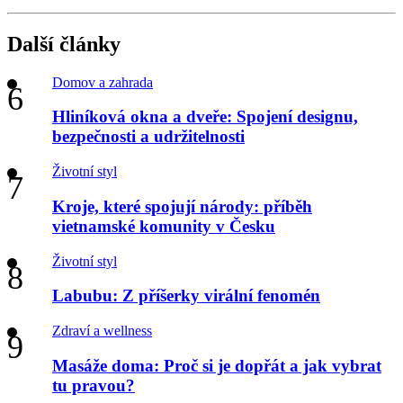
Další články
Domov a zahrada
Hliníková okna a dveře: Spojení designu,
bezpečnosti a udržitelnosti
Životní styl
Kroje, které spojují národy: příběh
vietnamské komunity v Česku
Životní styl
Labubu: Z příšerky virální fenomén
Zdraví a wellness
Masáže doma: Proč si je dopřát a jak vybrat
tu pravou?