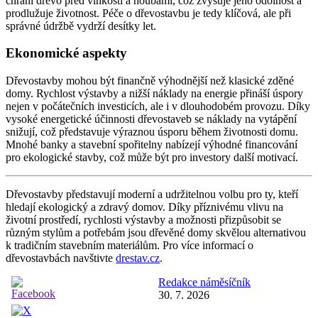
chrání dřevo před vlhkostí a houbami, což zvyšuje jeho odolnost a
prodlužuje životnost. Péče o dřevostavbu je tedy klíčová, ale při
správné údržbě vydrží desítky let.
Ekonomické aspekty
Dřevostavby mohou být finančně výhodnější než klasické zděné
domy. Rychlost výstavby a nižší náklady na energie přináší úspory
nejen v počátečních investicích, ale i v dlouhodobém provozu. Díky
vysoké energetické účinnosti dřevostaveb se náklady na vytápění
snižují, což představuje výraznou úsporu během životnosti domu.
Mnohé banky a stavební spořitelny nabízejí výhodné financování
pro ekologické stavby, což může být pro investory další motivací.
Dřevostavby představují moderní a udržitelnou volbu pro ty, kteří
hledají ekologický a zdravý domov. Díky příznivému vlivu na
životní prostředí, rychlosti výstavby a možnosti přizpůsobit se
různým stylům a potřebám jsou dřevěné domy skvělou alternativou
k tradičním stavebním materiálům. Pro více informací o
dřevostavbách navštivte
drestav.cz
.
Redakce náměsíčník
30. 7. 2026