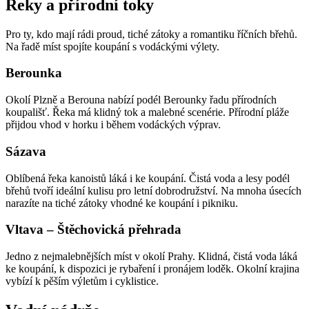
Řeky a přírodní toky
Pro ty, kdo mají rádi proud, tiché zátoky a romantiku říčních břehů.
Na řadě míst spojíte koupání s vodáckými výlety.
Berounka
Okolí Plzně a Berouna nabízí podél Berounky řadu přírodních
koupališť. Řeka má klidný tok a malebné scenérie. Přírodní pláže
přijdou vhod v horku i během vodáckých výprav.
Sázava
Oblíbená řeka kanoistů láká i ke koupání. Čistá voda a lesy podél
břehů tvoří ideální kulisu pro letní dobrodružství. Na mnoha úsecích
narazíte na tiché zátoky vhodné ke koupání i pikniku.
Vltava – Štěchovická přehrada
Jedno z nejmalebnějších míst v okolí Prahy. Klidná, čistá voda láká
ke koupání, k dispozici je rybaření i pronájem loděk. Okolní krajina
vybízí k pěším výletům i cyklistice.