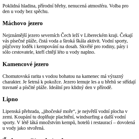
Poklidná hladina, přírodní břehy, nenucená atmosféra. Volba pro
den u vody bez spěchu.
Máchovo jezero
Nejznámější jezero severních Čech leží v Libereckém kraji. Čekají
vás písečné pláže, čistá voda a široká škála aktivit. Vodní sporty,
půjčovny loděk i kempování na dosah. Skvělé pro rodiny, páry i
sólo cestovatele, kteří chtějí léto u vody naplno.
Kamencové jezero
Chomutovská rarita s vodou bohatou na kamenec má výrazný
charakter. Je šetrná k pokožce. Jezero lemuje les a u břehů se střídají
travnaté a písčité pláže. Ideální pro klidný den v přírodě.
Lipno
Lipenská přehrada, „jihočeské moře“, je největší vodní plocha v
zemi. Koupání tu doplňuje plachtění, windsurfing a další vodní
sporty. V létě láká množstvím kempů, hotelů i restaurací – dovolená
u vody jako stvořená.