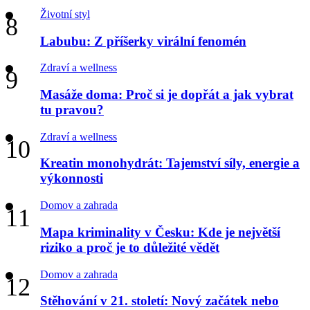
Životní styl
Labubu: Z příšerky virální fenomén
Zdraví a wellness
Masáže doma: Proč si je dopřát a jak vybrat
tu pravou?
Zdraví a wellness
Kreatin monohydrát: Tajemství síly, energie a
výkonnosti
Domov a zahrada
Mapa kriminality v Česku: Kde je největší
riziko a proč je to důležité vědět
Domov a zahrada
Stěhování v 21. století: Nový začátek nebo