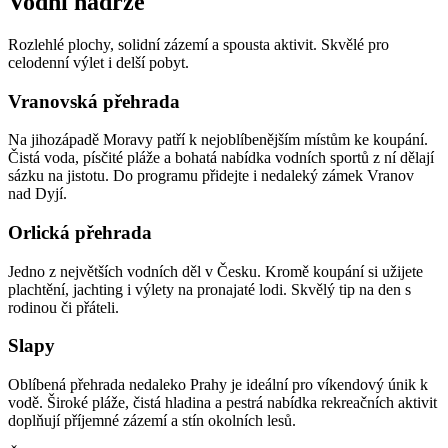
Vodní nádrže
Rozlehlé plochy, solidní zázemí a spousta aktivit. Skvělé pro
celodenní výlet i delší pobyt.
Vranovská přehrada
Na jihozápadě Moravy patří k nejoblíbenějším místům ke koupání.
Čistá voda, písčité pláže a bohatá nabídka vodních sportů z ní dělají
sázku na jistotu. Do programu přidejte i nedaleký zámek Vranov
nad Dyjí.
Orlická přehrada
Jedno z největších vodních děl v Česku. Kromě koupání si užijete
plachtění, jachting i výlety na pronajaté lodi. Skvělý tip na den s
rodinou či přáteli.
Slapy
Oblíbená přehrada nedaleko Prahy je ideální pro víkendový únik k
vodě. Široké pláže, čistá hladina a pestrá nabídka rekreačních aktivit
doplňují příjemné zázemí a stín okolních lesů.