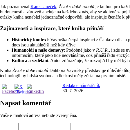
Jak poznamenal
Karel Janeček
,
Život v době robotů
je knihou pro každ
budoucnosti a zároveň apeluje na každého z nás, aby se aktivně zapojil
otázky kniha nenabízí jednoznačné odpovědi, ale inspiruje čtenáře k p
Zajímavosti a inspirace, které kniha přináší
Historický kontext
: Vavruška čerpá inspiraci z Čapkova díla a
dnes jsou aktuálnější než kdy dříve.
Humanoidi a naše domovy
: Podobně jako v
R.U.R.
, i zde se 
informacím, které jako lidé neovládáme, což přináší řadu etickýc
Kultura a vzdělání
: Autor zdůrazňuje, že rozvoj AI by měl být 
Kniha
Život v době robotů
Dalibora Vavrušky představuje důležité dílo
technologií by lidská svoboda a lidskost měly zůstat na prvním místě.
Redakce náměsíčník
30. 7. 2026
Napsat komentář
Vaše e-mailová adresa nebude zveřejněna.