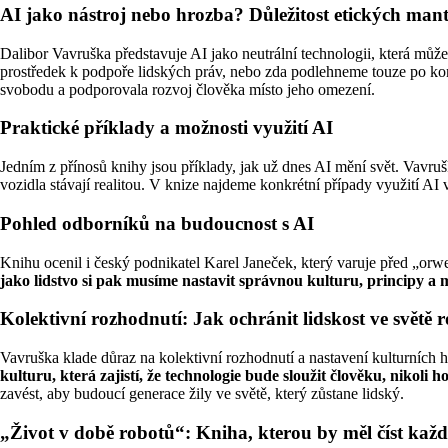
AI jako nástroj nebo hrozba? Důležitost etických mant
Dalibor Vavruška představuje AI jako neutrální technologii, která můž
prostředek k podpoře lidských práv, nebo zda podlehneme touze po kont
svobodu a podporovala rozvoj člověka místo jeho omezení.
Praktické příklady a možnosti využití AI
Jedním z přínosů knihy jsou příklady, jak už dnes AI mění svět. Vavru
vozidla stávají realitou. V knize najdeme konkrétní případy využití AI
Pohled odborníků na budoucnost s AI
Knihu ocenil i český podnikatel Karel Janeček, který varuje před „orw
jako lidstvo si pak musíme nastavit správnou kulturu, principy a 
Kolektivní rozhodnutí: Jak ochránit lidskost ve světě 
Vavruška klade důraz na kolektivní rozhodnutí a nastavení kulturních 
kulturu, která zajistí, že technologie bude sloužit člověku, nikoli h
zavést, aby budoucí generace žily ve světě, který zůstane lidský.
„Život v době robotů“: Kniha, kterou by měl číst kaž