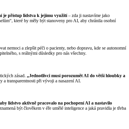
í je přístup lidstva k jejímu využití
– zda ji nastavíme jako
elům“, které by měly být stanoveny pro AI, aby chránila osobní
ovat nemoci a zlepšit péči o pacienty, nebo dopravu, kde se autonomní
opitelného, s reálnými důsledky pro nás všechny.
etických zásad.
„Jednotlivci musí porozumět AI do větší hloubky a
 a transparentnosti při vývoji a nasazení AI.
 aby lidstvo aktivně pracovalo na pochopení AI a nastavilo
namená být člověkem v éře umělé inteligence a jaká pravidla je třeba