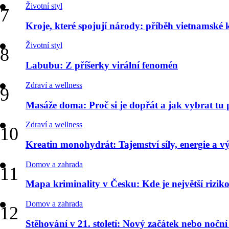
Životní styl
Kroje, které spojují národy: příběh vietnamské
Životní styl
Labubu: Z příšerky virální fenomén
Zdraví a wellness
Masáže doma: Proč si je dopřát a jak vybrat tu
Zdraví a wellness
Kreatin monohydrát: Tajemství síly, energie a v
Domov a zahrada
Mapa kriminality v Česku: Kde je největší riziko 
Domov a zahrada
Stěhování v 21. století: Nový začátek nebo nočn