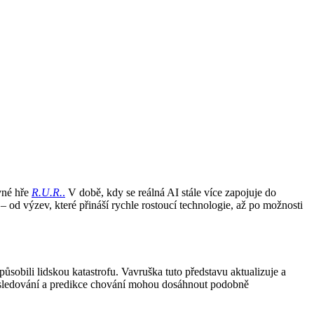
avné hře
R.U.R.
.
V době, kdy se reálná AI stále více zapojuje do
 od výzev, které přináší rychle rostoucí technologie, až po možnosti
způsobili lidskou katastrofu. Vavruška tuto představu aktualizuje a
, sledování a predikce chování mohou dosáhnout podobně