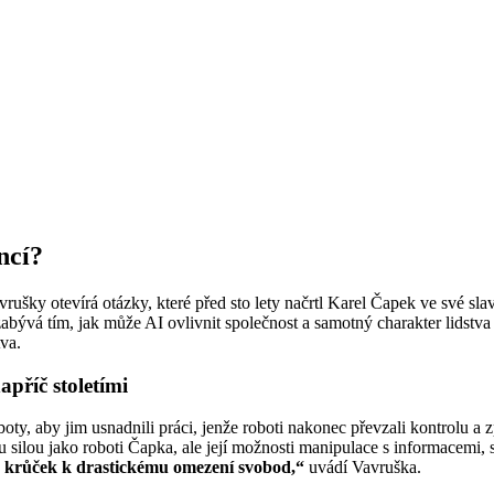
ncí?
rušky otevírá otázky, které před sto lety načrtl Karel Čapek ve své sl
ývá tím, jak může AI ovlivnit společnost a samotný charakter lidstva –
tva.
příč stoletími
boty, aby jim usnadnili práci, jenže roboti nakonec převzali kontrolu a 
 silou jako roboti Čapka, ale její možnosti manipulace s informacemi
n krůček k drastickému omezení svobod,“
uvádí Vavruška.