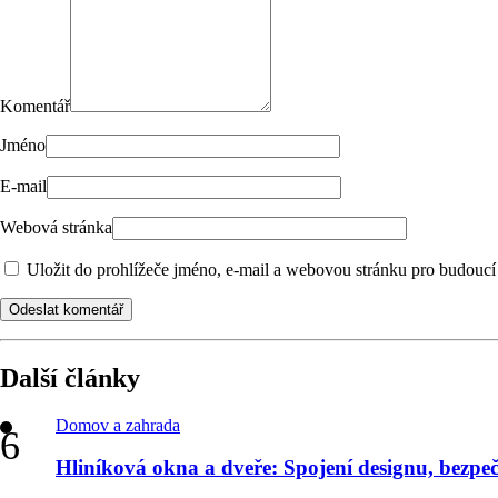
Komentář
Jméno
E-mail
Webová stránka
Uložit do prohlížeče jméno, e-mail a webovou stránku pro budoucí
Odeslat komentář
Další články
Domov a zahrada
Hliníková okna a dveře: Spojení designu, bezpečn