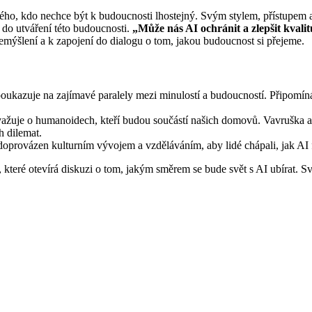
ého, kdo nechce být k budoucnosti lhostejný. Svým stylem, přístupem a
 do utváření této budoucnosti.
„Může nás AI ochránit a zlepšit kval
řemýšlení a k zapojení do dialogu o tom, jakou budoucnost si přejeme.
 poukazuje na zajímavé paralely mezi minulostí a budoucností. Připomín
uvažuje o humanoidech, kteří budou součástí našich domovů. Vavruška al
h dilemat.
doprovázen kulturním vývojem a vzděláváním, aby lidé chápali, jak AI f
, které otevírá diskuzi o tom, jakým směrem se bude svět s AI ubírat. 