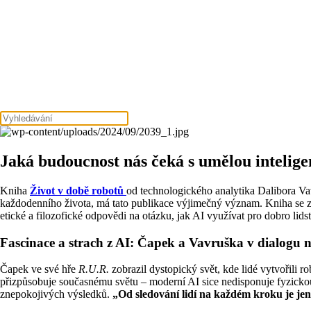
Jaká budoucnost nás čeká s umělou intelige
Kniha
Život v době robotů
od technologického analytika Dalibora Vav
každodenního života, má tato publikace výjimečný význam. Kniha se zab
etické a filozofické odpovědi na otázku, jak AI využívat pro dobro lids
Fascinace a strach z AI: Čapek a Vavruška v dialogu na
Čapek ve své hře
R.U.R.
zobrazil dystopický svět, kde lidé vytvořili ro
přizpůsobuje současnému světu – moderní AI sice nedisponuje fyzickou
znepokojivých výsledků.
„Od sledování lidí na každém kroku je je