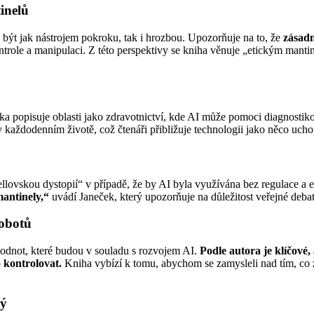
inelů
e být jak nástrojem pokroku, tak i hrozbou. Upozorňuje na to, že
zásadn
role a manipulaci. Z této perspektivy se kniha věnuje „etickým mantin
ška popisuje oblasti jako zdravotnictví, kde AI může pomoci diagnostik
 v každodenním životě, což čtenáři přibližuje technologii jako něco uch
ellovskou dystopií“ v případě, že by AI byla využívána bez regulace a 
mantinely,“
uvádí Janeček, který upozorňuje na důležitost veřejné debaty
robotů
hodnot, které budou v souladu s rozvojem AI.
Podle autora je klíčové,
o kontrolovat.
Kniha vybízí k tomu, abychom se zamysleli nad tím, co z
dý