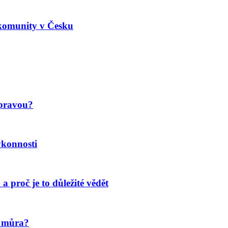
 komunity v Česku
 pravou?
ýkonnosti
a proč je to důležité vědět
í můra?