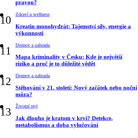
pravou?
Zdraví a wellness
Kreatin monohydrát: Tajemství síly, energie a
výkonnosti
Domov a zahrada
Mapa kriminality v Česku: Kde je největší
riziko a proč je to důležité vědět
Domov a zahrada
Stěhování v 21. století: Nový začátek nebo noční
můra?
Životní styl
Jak dlouho je kratom v krvi? Detekce,
metabolismus a doba vylučování