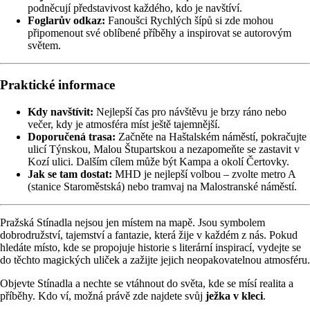
podněcují představivost každého, kdo je navštíví.
Foglarův odkaz:
Fanoušci Rychlých šípů si zde mohou
připomenout své oblíbené příběhy a inspirovat se autorovým
světem.
Praktické informace
Kdy navštívit:
Nejlepší čas pro návštěvu je brzy ráno nebo
večer, kdy je atmosféra míst ještě tajemnější.
Doporučená trasa:
Začněte na Haštalském náměstí, pokračujte
ulicí Týnskou, Malou Štupartskou a nezapomeňte se zastavit v
Kozí ulici. Dalším cílem může být Kampa a okolí Čertovky.
Jak se tam dostat:
MHD je nejlepší volbou – zvolte metro A
(stanice Staroměstská) nebo tramvaj na Malostranské náměstí.
Pražská Stínadla nejsou jen místem na mapě. Jsou symbolem
dobrodružství, tajemství a fantazie, která žije v každém z nás. Pokud
hledáte místo, kde se propojuje historie s literární inspirací, vydejte se
do těchto magických uliček a zažijte jejich neopakovatelnou atmosféru.
Objevte Stínadla a nechte se vtáhnout do světa, kde se mísí realita a
příběhy. Kdo ví, možná právě zde najdete svůj
ježka v kleci
.