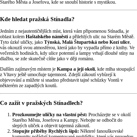
Starého Města a Josefova, kde se snoubí historie s mystikou.
Kde hledat pražská Stínadla?
Jedním z nejautentičtějších míst, která vám připomenou Stínadla, je
oblast kolem
Haštalského náměstí
a přilehlých ulic na Starém Městě.
Tyto úzké uličky, jako
Týnská, Malá Štupartská nebo Kozí ulice
,
vás okouzlí svou atmosférou, která jako by vypadla přímo z knihy. Ve
večerních hodinách, kdy ulice potemní a lampy vrhají dlouhé stíny na
dlažbu, se zde skutečně cítíte jako v ději románu.
Dalším zajímavým místem je
Kampa a její okolí
, kde mlha stoupající
z Vltavy ještě umocňuje tajemnost. Zdejší zákoutí vybízejí k
objevování a můžete si snadno představit tajné schůzky Vontů v
některém ze zapadlých koutů.
Co zažít v pražských Stínadlech?
Prozkoumejte uličky na vlastní pěst:
Procházejte se v okolí
Starého Města, Josefova a Kampy. Nebojte se odbočit do
slepých uliček a objevit tajemná zákoutí.
Stopujte příběhy Rychlých šípů:
Některé fanouškovské
komunity pořádají komentované prohlídky, které vás provedou