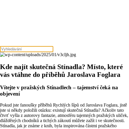
Kde najít skutečná Stínadla? Místo, které
vás vtáhne do příběhů Jaroslava Foglara
Vítejte v pražských Stínadlech – tajemství čeká na
objevení
Pokud jste fanoušky příběhů Rychlých šípů od Jaroslava Foglara, jistě
jste si někdy položili otázku: existují skutečná Stínadla? Ačkoliv tato
čtvrť vyšla z autorovy fantazie, atmosféru tajemných pražských uliček,
dlážděných chodníků a tichých zákoutí můžete zažít i ve skutečnosti.
Stínadla, jak je známe z knih, byla inspirována částmi pražského