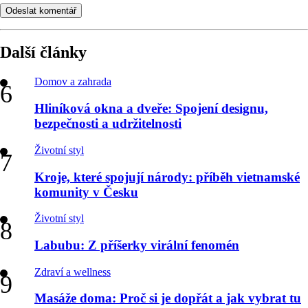
Odeslat komentář
Další články
Domov a zahrada
Hliníková okna a dveře: Spojení designu,
bezpečnosti a udržitelnosti
Životní styl
Kroje, které spojují národy: příběh vietnamské
komunity v Česku
Životní styl
Labubu: Z příšerky virální fenomén
Zdraví a wellness
Masáže doma: Proč si je dopřát a jak vybrat tu