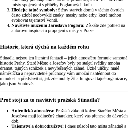
místy spojenými s příběhy Foglarových knih.
Hledejte tajné symboly:
Stěny starých domů v těchto čtvrtích
často zdobí neobvyklé znaky, masky nebo erby, které mohou
evokovat tajemství Vontů.
Navštivte muzeum Jaroslava Foglara:
Získáte zde pohled na
autorovu inspiraci a propojení s místy v Praze.
Historie, která dýchá na každém rohu
Stínadla nejsou jen literární fantazií – jejich atmosféru formuje samotná
historie Prahy. Staré Město a Josefov byly po staletí svědky mnoha
dramat, tajných schůzek a nevyřešených záhad. Úzké uličky, malé
náměstíčka a nepravidelné průchody vám umožní nahlédnout do
minulosti a představit si, jak zde mohly žít a fungovat tajné organizace,
jako jsou Vontové.
Proč stojí za to navštívit pražská Stínadla?
Autentická atmosféra:
Pražská zákoutí kolem Starého Města a
Josefova mají jedinečný charakter, který vás přenese do dávných
dob.
Tajemství a dobrodružství:
I dnes působí tato místa záhadně a