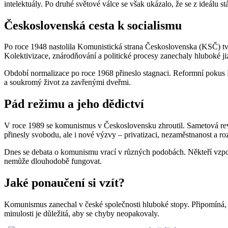
intelektuály. Po druhé světové válce se však ukázalo, že se z ideálu stáv
Československá cesta k socialismu
Po roce 1948 nastolila Komunistická strana Československa (KSČ) tvrd
Kolektivizace, znárodňování a politické procesy zanechaly hluboké ji
Období normalizace po roce 1968 přineslo stagnaci. Reformní pokus Pra
a soukromý život za zavřenými dveřmi.
Pád režimu a jeho dědictví
V roce 1989 se komunismus v Československu zhroutil. Sametová revol
přinesly svobodu, ale i nové výzvy – privatizaci, nezaměstnanost a r
Dnes se debata o komunismu vrací v různých podobách. Někteří vzpomín
nemůže dlouhodobě fungovat.
Jaké ponaučení si vzít?
Komunismus zanechal v české společnosti hluboké stopy. Připomíná, j
minulosti je důležitá, aby se chyby neopakovaly.