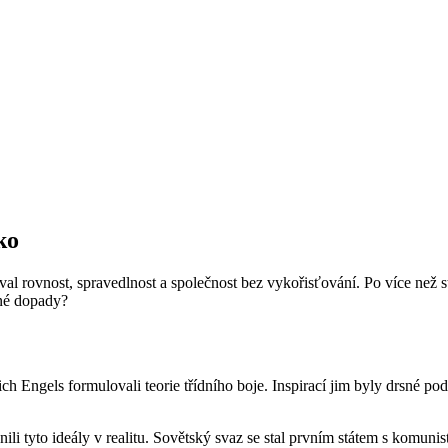
ko
l rovnost, spravedlnost a společnost bez vykořisťování. Po více než st
čné dopady?
h Engels formulovali teorie třídního boje. Inspirací jim byly drsné po
i tyto ideály v realitu. Sovětský svaz se stal prvním státem s komunis