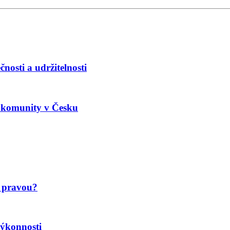
nosti a udržitelnosti
é komunity v Česku
u pravou?
výkonnosti