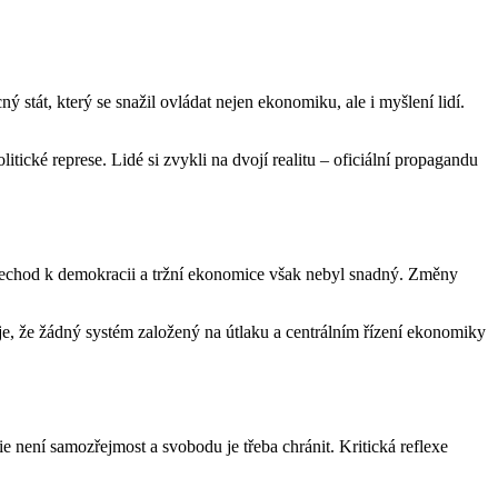
tát, který se snažil ovládat nejen ekonomiku, ale i myšlení lidí.
tické represe. Lidé si zvykli na dvojí realitu – oficiální propagandu
 Přechod k demokracii a tržní ekonomice však nebyl snadný. Změny
uje, že žádný systém založený na útlaku a centrálním řízení ekonomiky
 není samozřejmost a svobodu je třeba chránit. Kritická reflexe