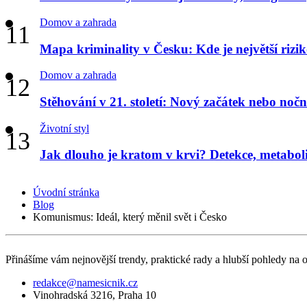
Domov a zahrada
Mapa kriminality v Česku: Kde je největší riziko
Domov a zahrada
Stěhování v 21. století: Nový začátek nebo noč
Životní styl
Jak dlouho je kratom v krvi? Detekce, metabo
Úvodní stránka
Blog
Komunismus: Ideál, který měnil svět i Česko
Přinášíme vám nejnovější trendy, praktické rady a hlubší pohledy na obl
redakce@namesicnik.cz
Vinohradská 3216, Praha 10