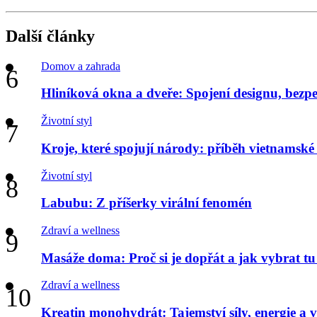
Další články
Domov a zahrada
Hliníková okna a dveře: Spojení designu, bezpeč
Životní styl
Kroje, které spojují národy: příběh vietnamsk
Životní styl
Labubu: Z příšerky virální fenomén
Zdraví a wellness
Masáže doma: Proč si je dopřát a jak vybrat t
Zdraví a wellness
Kreatin monohydrát: Tajemství síly, energie a 