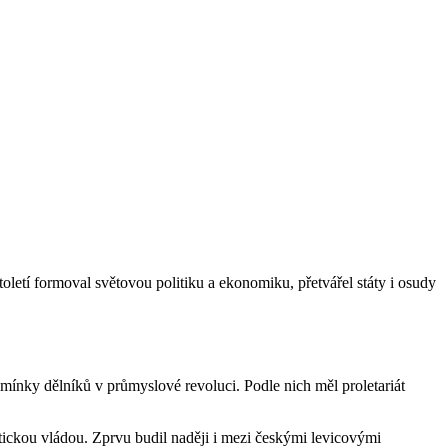
oletí formoval světovou politiku a ekonomiku, přetvářel státy i osudy
dmínky dělníků v průmyslové revoluci. Podle nich měl proletariát
tickou vládou. Zprvu budil naději i mezi českými levicovými