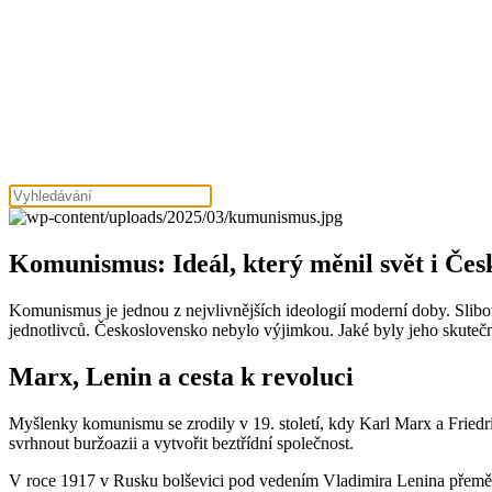
Komunismus: Ideál, který měnil svět i Čes
Komunismus je jednou z nejvlivnějších ideologií moderní doby. Slibova
jednotlivců. Československo nebylo výjimkou. Jaké byly jeho skute
Marx, Lenin a cesta k revoluci
Myšlenky komunismu se zrodily v 19. století, kdy Karl Marx a Friedric
svrhnout buržoazii a vytvořit beztřídní společnost.
V roce 1917 v Rusku bolševici pod vedením Vladimira Lenina přeměnil