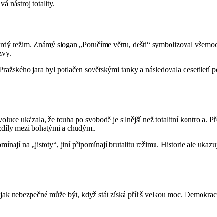
á nástroj totality.
ý režim. Známý slogan „Poručíme větru, dešti“ symbolizoval všemocný s
zvy.
žského jara byl potlačen sovětskými tanky a následovala desetiletí poli
uce ukázala, že touha po svobodě je silnější než totalitní kontrola.
ozdíly mezi bohatými a chudými.
ají na „jistoty“, jiní připomínají brutalitu režimu. Historie ale ukaz
ak nebezpečné může být, když stát získá příliš velkou moc. Demokracie