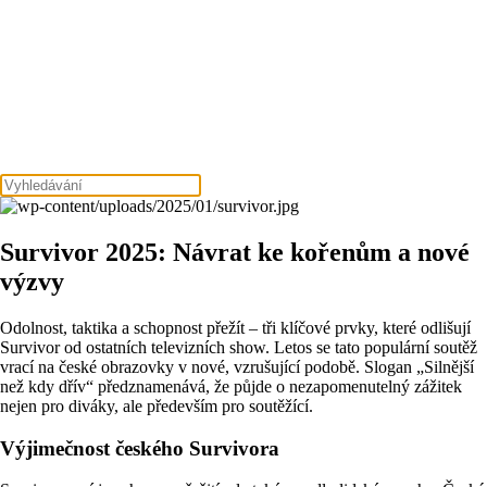
Survivor 2025: Návrat ke kořenům a nové
výzvy
Odolnost, taktika a schopnost přežít – tři klíčové prvky, které odlišují
Survivor od ostatních televizních show. Letos se tato populární soutěž
vrací na české obrazovky v nové, vzrušující podobě. Slogan „Silnější
než kdy dřív“ předznamenává, že půjde o nezapomenutelný zážitek
nejen pro diváky, ale především pro soutěžící.
Výjimečnost českého Survivora