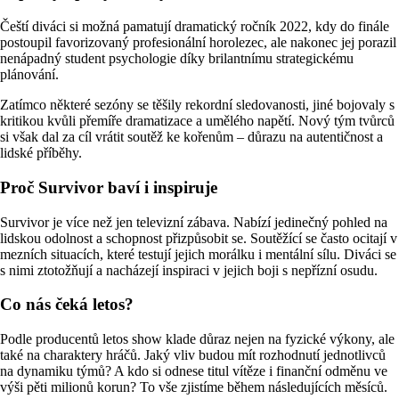
Čeští diváci si možná pamatují dramatický ročník 2022, kdy do finále
postoupil favorizovaný profesionální horolezec, ale nakonec jej porazil
nenápadný student psychologie díky brilantnímu strategickému
plánování.
Zatímco některé sezóny se těšily rekordní sledovanosti, jiné bojovaly s
kritikou kvůli přemíře dramatizace a umělého napětí. Nový tým tvůrců
si však dal za cíl vrátit soutěž ke kořenům – důrazu na autentičnost a
lidské příběhy.
Proč Survivor baví i inspiruje
Survivor je více než jen televizní zábava. Nabízí jedinečný pohled na
lidskou odolnost a schopnost přizpůsobit se. Soutěžící se často ocitají v
mezních situacích, které testují jejich morálku i mentální sílu. Diváci se
s nimi ztotožňují a nacházejí inspiraci v jejich boji s nepřízní osudu.
Co nás čeká letos?
Podle producentů letos show klade důraz nejen na fyzické výkony, ale
také na charaktery hráčů. Jaký vliv budou mít rozhodnutí jednotlivců
na dynamiku týmů? A kdo si odnese titul vítěze i finanční odměnu ve
výši pěti milionů korun? To vše zjistíme během následujících měsíců.