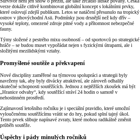
Survivor není jen show o přežití, ale také zrcadlo lidské povahy. Česká
verze dokáže citlivě kombinovat globální koncept s lokálními prvky,
které oslovují zdejší publikum. Letos se natáčení přesunulo na tropický
ostrov v jihovýchodní Asii. Podmínky jsou drsnější než kdy dřív –
vysoké teploty, omezené zdroje pitné vody a přítomnost nebezpečné
fauny.
Týmy složené z pestrého mixu osobností – od sportovců po strategické
hráče – se budou muset vypořádat nejen s fyzickými útrapami, ale i
složitými mezilidskými vztahy.
Promyšlené soutěže a překvapení
Nové disciplíny zaměřené na týmovou spolupráci a strategii byly
navrženy tak, aby byly divácky atraktivní, ale zároveň odhalily
skutečné schopnosti soutěžících. Jednou z nejtěžších zkoušek má být
„Hranice odvahy“, kdy soutěžící stráví 24 hodin o samotě v
nehostinném prostředí.
Zajímavostí letošního ročníku je i speciální pravidlo, které umožní
vyloučenému soutěžícímu vrátit se do hry, pokud splní tajný úkol.
Tento prvek slibuje napínavé zvraty, které mohou radikálně změnit
průběh soutěže.
Úspěchy i pády minulých ročníků