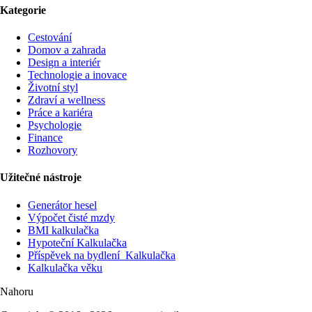
Kategorie
Cestování
Domov a zahrada
Design a interiér
Technologie a inovace
Životní styl
Zdraví a wellness
Práce a kariéra
Psychologie
Finance
Rozhovory
Užitečné nástroje
Generátor hesel
Výpočet čisté mzdy
BMI kalkulačka
Hypoteční Kalkulačka
Příspěvek na bydlení Kalkulačka
Kalkulačka věku
Nahoru