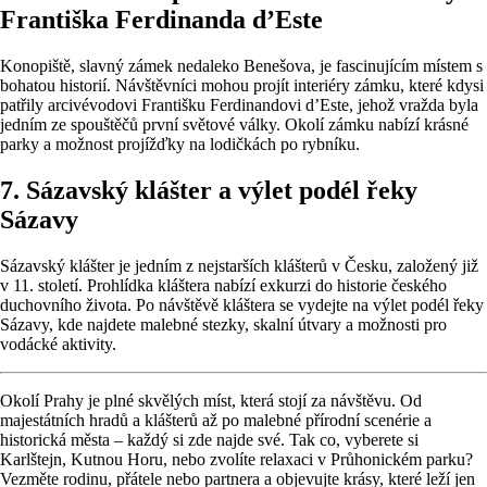
Františka Ferdinanda d’Este
Konopiště, slavný zámek nedaleko Benešova, je fascinujícím místem s
bohatou historií. Návštěvníci mohou projít interiéry zámku, které kdysi
patřily arcivévodovi Františku Ferdinandovi d’Este, jehož vražda byla
jedním ze spouštěčů první světové války. Okolí zámku nabízí krásné
parky a možnost projížďky na lodičkách po rybníku.
7. Sázavský klášter a výlet podél řeky
Sázavy
Sázavský klášter je jedním z nejstarších klášterů v Česku, založený již
v 11. století. Prohlídka kláštera nabízí exkurzi do historie českého
duchovního života. Po návštěvě kláštera se vydejte na výlet podél řeky
Sázavy, kde najdete malebné stezky, skalní útvary a možnosti pro
vodácké aktivity.
Okolí Prahy je plné skvělých míst, která stojí za návštěvu. Od
majestátních hradů a klášterů až po malebné přírodní scenérie a
historická města – každý si zde najde své. Tak co, vyberete si
Karlštejn, Kutnou Horu, nebo zvolíte relaxaci v Průhonickém parku?
Vezměte rodinu, přátele nebo partnera a objevujte krásy, které leží jen