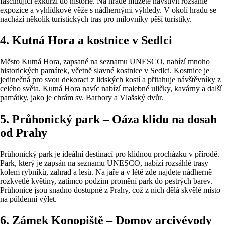
fascinující exkurzi do historie. Na hradě můžete navštívit rozsáhlé
expozice a vyhlídkové věže s nádhernými výhledy. V okolí hradu se
nachází několik turistických tras pro milovníky pěší turistiky.
4. Kutná Hora a kostnice v Sedlci
Město Kutná Hora, zapsané na seznamu UNESCO, nabízí mnoho
historických památek, včetně slavné kostnice v Sedlci. Kostnice je
jedinečná pro svou dekoraci z lidských kostí a přitahuje návštěvníky z
celého světa. Kutná Hora navíc nabízí malebné uličky, kavárny a další
památky, jako je chrám sv. Barbory a Vlašský dvůr.
5. Průhonický park – Oáza klidu na dosah
od Prahy
Průhonický park je ideální destinací pro klidnou procházku v přírodě.
Park, který je zapsán na seznamu UNESCO, nabízí rozsáhlé trasy
kolem rybníků, zahrad a lesů. Na jaře a v létě zde najdete nádherně
rozkvetlé květiny, zatímco podzim promění park do pestrých barev.
Průhonice jsou snadno dostupné z Prahy, což z nich dělá skvělé místo
na půldenní výlet.
6. Zámek Konopiště – Domov arcivévody