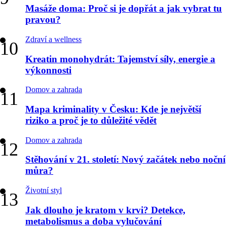
Masáže doma: Proč si je dopřát a jak vybrat tu
pravou?
Zdraví a wellness
Kreatin monohydrát: Tajemství síly, energie a
výkonnosti
Domov a zahrada
Mapa kriminality v Česku: Kde je největší
riziko a proč je to důležité vědět
Domov a zahrada
Stěhování v 21. století: Nový začátek nebo noční
můra?
Životní styl
Jak dlouho je kratom v krvi? Detekce,
metabolismus a doba vylučování