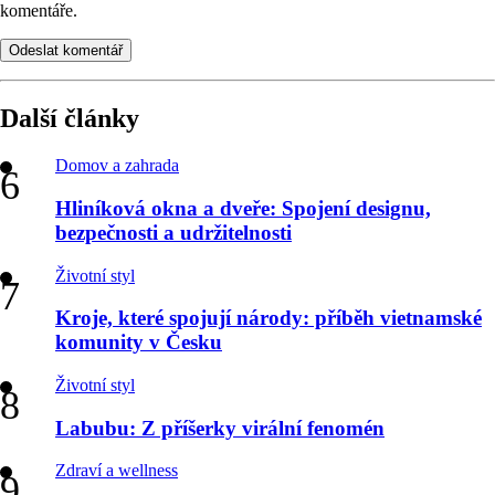
komentáře.
Odeslat komentář
Další články
Domov a zahrada
Hliníková okna a dveře: Spojení designu,
bezpečnosti a udržitelnosti
Životní styl
Kroje, které spojují národy: příběh vietnamské
komunity v Česku
Životní styl
Labubu: Z příšerky virální fenomén
Zdraví a wellness