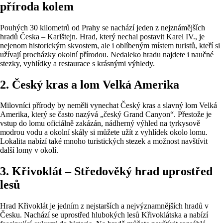
příroda kolem
Pouhých 30 kilometrů od Prahy se nachází jeden z nejznámějších
hradů Česka – Karlštejn. Hrad, který nechal postavit Karel IV., je
nejenom historickým skvostem, ale i oblíbeným místem turistů, kteří si
užívají procházky okolní přírodou. Nedaleko hradu najdete i naučné
stezky, vyhlídky a restaurace s krásnými výhledy.
2. Český kras a lom Velká Amerika
Milovníci přírody by neměli vynechat Český kras a slavný lom Velká
Amerika, který se často nazývá „český Grand Canyon“. Přestože je
vstup do lomu oficiálně zakázán, nádherný výhled na tyrkysově
modrou vodu a okolní skály si můžete užít z vyhlídek okolo lomu.
Lokalita nabízí také mnoho turistických stezek a možnost navštívit
další lomy v okolí.
3. Křivoklát – Středověký hrad uprostřed
lesů
Hrad Křivoklát je jedním z nejstarších a nejvýznamnějších hradů v
Česku. Nachází se uprostřed hlubokých lesů Křivoklátska a nabízí