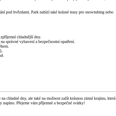
ování pod hvězdami. Park nabízí také krásné trasy pro snowtubing nebo
 zpříjemní chladnější dny.
e na správné vybavení a bezpečnostní opatření.
něhem.
ů.
ně.
na chladné dny, ale také na možnost zažít krásnou zimní krajinu, která
ky naplno. Přejeme vám příjemné a bezpečné svátky!