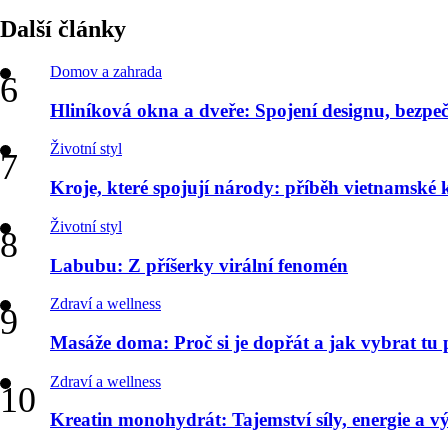
Další články
Domov a zahrada
Hliníková okna a dveře: Spojení designu, bezpečn
Životní styl
Kroje, které spojují národy: příběh vietnamské
Životní styl
Labubu: Z příšerky virální fenomén
Zdraví a wellness
Masáže doma: Proč si je dopřát a jak vybrat tu
Zdraví a wellness
Kreatin monohydrát: Tajemství síly, energie a v