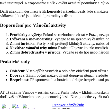
také fascinující. Nezapomeňte si však ověřit aktuální podmínky a být
Další atraktivní destinací je
Krkonošský národní park
, kde si můžete
sáňkování, které jsou ideální pro rodiny s dětmi.
Doporučení pro Vánoční aktivity
Procházky a výlety
: Pokud se rozhodnete zůstat v Praze, nezapo
Lyžování a snowboarding
: Vydejte se na sjezdovky českých ho
Zimní turistika
: Pro ty, kteří preferují klidnější aktivity, nabí
Navštivte vánoční trhy mimo Prahu
: Objevte kouzlo menších 
Zimní dobrodružství v přírodě
: Vydejte se do hor nebo národn
Praktické rady
Oblečení
: V teplejších vrstvách a odolném oblečení proti větru a 
Doprava
: Zimní počasí může ovlivnit dopravní situaci. Sledujte 
Bezpečnost
: Při sportování na horách dodržujte bezpečnostní p
Ať už strávíte Vánoce v rušném centru Prahy nebo v klidném horském pr
dodá vašim Vánocům nezapomenutelný lesk. Nezapomeňte využít naše ti
Redakce náměsíčník