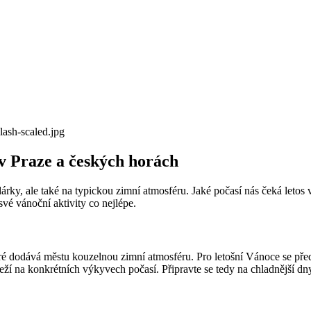
v Praze a českých horách
 dárky, ale také na typickou zimní atmosféru. Jaké počasí nás čeká let
é vánoční aktivity co nejlépe.
ré dodává městu kouzelnou zimní atmosféru. Pro letošní Vánoce se př
áleží na konkrétních výkyvech počasí. Připravte se tedy na chladnější d