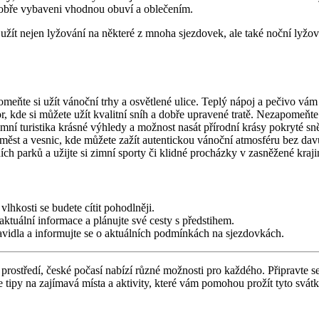
 dobře vybaveni vhodnou obuví a oblečením.
 užít nejen lyžování na některé z mnoha sjezdovek, ale také noční lyž
meňte si užít vánoční trhy a osvětlené ulice. Teplý nápoj a pečivo vám
r, kde si můžete užít kvalitní sníh a dobře upravené tratě. Nezapomeňt
zí zimní turistika krásné výhledy a možnost nasát přírodní krásy pokryté s
měst a vesnic, kde můžete zažít autentickou vánoční atmosféru bez dav
ích parků a užijte si zimní sporty či klidné procházky v zasněžené kraji
vlhkosti se budete cítit pohodlněji.
aktuální informace a plánujte své cesty s předstihem.
ravidla a informujte se o aktuálních podmínkách na sjezdovkách.
ostředí, české počasí nabízí různé možnosti pro každého. Připravte se 
py na zajímavá místa a aktivity, které vám pomohou prožít tyto svát