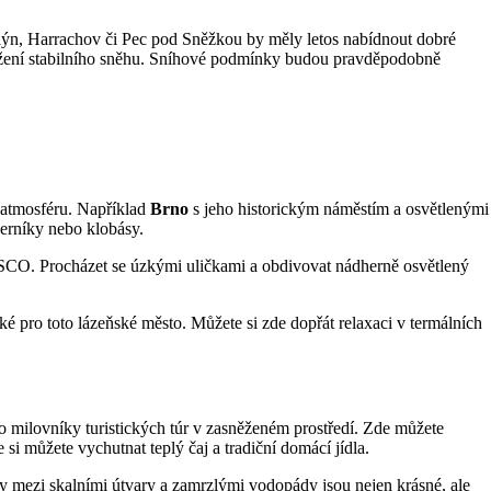
lýn, Harrachov či Pec pod Sněžkou by měly letos nabídnout dobré
udržení stabilního sněhu. Sníhové podmínky budou pravděpodobně
í atmosféru. Například
Brno
s jeho historickým náměstím a osvětlenými
perníky nebo klobásy.
SCO. Procházet se úzkými uličkami a obdivovat nádherně osvětlený
ické pro toto lázeňské město. Můžete si zde dopřát relaxaci v termálních
ro milovníky turistických túr v zasněženém prostředí. Zde můžete
si můžete vychutnat teplý čaj a tradiční domácí jídla.
ky mezi skalními útvary a zamrzlými vodopády jsou nejen krásné, ale