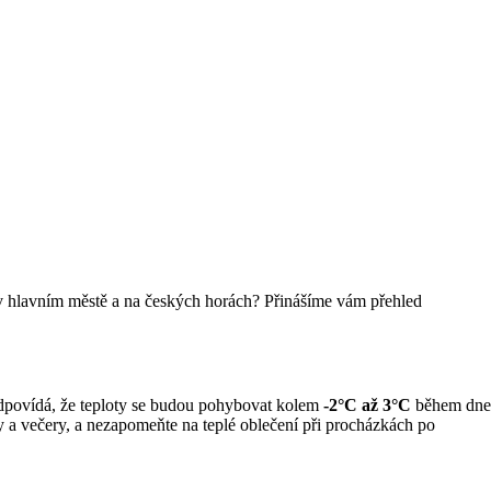
os v hlavním městě a na českých horách? Přinášíme vám přehled
edpovídá, že teploty se budou pohybovat kolem
-2°C až 3°C
během dne
ny a večery, a nezapomeňte na teplé oblečení při procházkách po