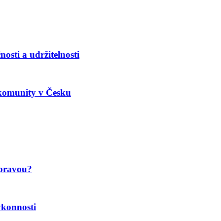
osti a udržitelnosti
 komunity v Česku
 pravou?
ýkonnosti