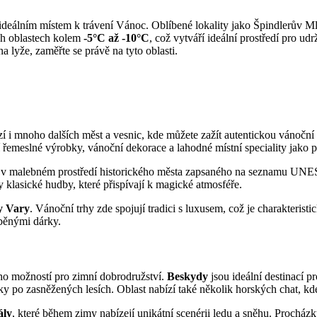
ideálním místem k trávení Vánoc. Oblíbené lokality jako Špindlerův M
ch oblastech kolem
-5°C až -10°C
, což vytváří ideální prostředí pro 
a lyže, zaměřte se právě na tyto oblasti.
ízí i mnoho dalších měst a vesnic, kde můžete zažít autentickou vánočn
í řemeslné výrobky, vánoční dekorace a lahodné místní speciality jako 
jí v malebném prostředí historického města zapsaného na seznamu UNE
klasické hudby, které přispívají k magické atmosféře.
y Vary
. Vánoční trhy zde spojují tradici s luxusem, což je charakterist
áběnými dárky.
oho možností pro zimní dobrodružství.
Beskydy
jsou ideální destinací p
y po zasněžených lesích. Oblast nabízí také několik horských chat, kde 
ály
, které během zimy nabízejí unikátní scenérii ledu a sněhu. Procház