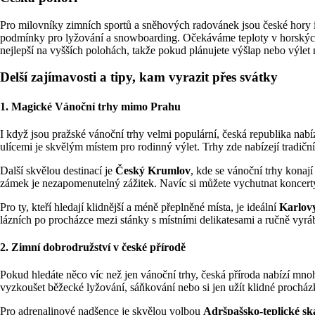
Pro milovníky zimních sportů a sněhových radovánek jsou české hory 
podmínky pro lyžování a snowboarding. Očekáváme teploty v horský
nejlepší na vyšších polohách, takže pokud plánujete výšlap nebo výlet n
Delší zajímavosti a tipy, kam vyrazit přes svátky
1.
Magické Vánoční trhy mimo Prahu
I když jsou pražské vánoční trhy velmi populární, česká republika nab
ulícemi je skvělým místem pro rodinný výlet. Trhy zde nabízejí tradičn
Další skvělou destinací je
Český Krumlov
, kde se vánoční trhy kona
zámek je nezapomenutelný zážitek. Navíc si můžete vychutnat koncerty 
Pro ty, kteří hledají klidnější a méně přeplněné místa, je ideální
Karlov
lázních po procházce mezi stánky s místními delikatesami a ručně vyr
2.
Zimní dobrodružství v české přírodě
Pokud hledáte něco víc než jen vánoční trhy, česká příroda nabízí mn
vyzkoušet běžecké lyžování, sáňkování nebo si jen užít klidné procházk
Pro adrenalinové nadšence je skvělou volbou
Adršpašsko-teplické sk