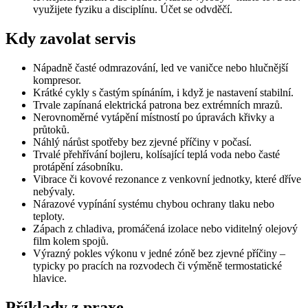
využijete fyziku a disciplínu. Účet se odvděčí.
Kdy zavolat servis
Nápadně časté odmrazování, led ve vaničce nebo hlučnější
kompresor.
Krátké cykly s častým spínáním, i když je nastavení stabilní.
Trvale zapínaná elektrická patrona bez extrémních mrazů.
Nerovnoměrné vytápění místností po úpravách křivky a
průtoků.
Náhlý nárůst spotřeby bez zjevné příčiny v počasí.
Trvalé přehřívání bojleru, kolísající teplá voda nebo časté
protápění zásobníku.
Vibrace či kovové rezonance z venkovní jednotky, které dříve
nebývaly.
Nárazové vypínání systému chybou ochrany tlaku nebo
teploty.
Zápach z chladiva, promáčená izolace nebo viditelný olejový
film kolem spojů.
Výrazný pokles výkonu v jedné zóně bez zjevné příčiny –
typicky po pracích na rozvodech či výměně termostatické
hlavice.
Příklady z praxe