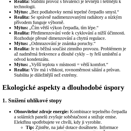
Realita:
Stabilní provoz s bivalencí je levnější i šetrnější k
technologii.
Mýtus:
„Bez podlahovky nemá tepelné čerpadlo smysl.“
Realita:
Se správně nadimenzovanými radiátory a nízkým
přívodem funguje výborně.
Mýtus:
„Čím větší výkon čerpadla, tím lépe.“
Realita:
Předimenzování vede k cyklování a nižší účinnosti.
Rozhoduje přesné dimenzování a chytrá regulace.
Mýtus:
„Odmrazování je známka poruchy.“
Realita:
Je to běžná součást zimního provozu. Problémem je
až nadměrná frekvence a dlouhé cykly – ty řeší umístění a
odvod kondenzátu.
Mýtus:
„Vyšší teplota v místnosti = větší komfort.“
Realita:
Vliv má i vlhkost, rovnoměrnost sálání a průvan.
Stabilita je důležitější než extrémy.
Ekologické aspekty a dlouhodobé úspory
1. Snížení uhlíkové stopy
Obnovitelné zdroje energie:
Kombinace tepelného čerpadla
a solárních panelů zvyšuje soběstačnost a snižuje emise.
Elektřinu spotřebujete ve chvíli, kdy ji vyrobíte.
Tip:
Zjistěte, na jaké dotace dosáhnete. Informace