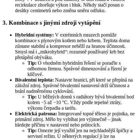
recirkulace zhoršuje výkon i hluk. Někdy stačí posun o
desítky centimetrů nebo změna směru odfuku.
3. Kombinace s jinými zdroji vytápění
Hybridní systémy:
V extrémních mrazech pomůže
kombinace s plynovým kotlem nebo krbem. Teplota doma
zůstane stabilní a kompresor neběží za hranou účinnosti.
Smysl má i „mikrohybrid“: rozumně používaný krb bez
přetápění obýváku.
Tip:
O vhodném hybridním řešení se poraďte s
odbornou firmou. Správné dimenzování a řízení je
klíčové.
Bivalentní teplota:
Nastavte hranici, při které se přepíná na
záložní zdroj. Správné bivalentní nastavení drží účinnost a
brání nadměrnému cyklování.
Tip:
U běžných domů s radiátory bývá bivalentní bod
kolem −5 až −10 °C. Vždy podle tepelné ztráty,
výkonu čerpadla a tarifu.
Elektrická patrona:
Integrované topné těleso je pojistka, ne
primární zdroj. Mělo by vybíhat jen výjimečně – jinak
hledejte příčinu v nastavení nebo průtocích.
Tip:
Omezte její využití jen na nejchladnější špičky a
servisní režim. U některých regulací ji lze na