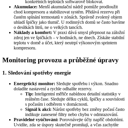
konkrétních teplotách softwarově blokovat.
Akumulace:
Menší akumulační nádrž pomůže prodloužit
chod kompresoru a stabilizovat systém. Přidává rezervu při
častém spínání termostatů v zónách. Správně zvolený objem
uhladí špičky jako tlumič. U rodinných domů se často bavíme
o desítkách litrů, ne o velkých tancích.
Náklady a komfort:
V praxi dává smysl přepnout na záložní
zdroj jen ve špičkách – v hodinách, ne dnech. Získáte stabilní
teplotu v domě a účet, který neutrpí výkonovým sprintem
kompresoru.
Monitoring provozu a průběžné úpravy
1. Sledování spotřeby energie
Energetický monitor:
Sledujte spotřebu i výkon. Snadno
doladíte nastavení a rychle odhalíte rezervy.
Tip:
Inteligentní měřiče nabídnou detailní statistiky v
reálném čase. Sledujte délku cyklů, špičky a souvislosti
s počasím i odběrem v domácnosti.
Signál k akci:
Nárůst spotřeby bez změny počasí často
indikuje zanesené filtry nebo chybu v odmrazování.
Pravidelné vyúčtování:
Porovnávejte účty napříč obdobími.
Uvidíte, zda se úspory skutečně promítají, a včas zachytíte