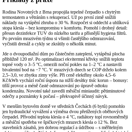
Rodina Novotných z Brna propojila tepelné čerpadlo s chytrým
termostatem a větráním s rekuperací. Už po první zimě snížili
náklady na vytápění zhruba o 30 %. Rozpočet si oddechl a uhlíková
stopa klesla – bez kompromisu v komfortu. Pomohl i drobný detail:
přesun dezinfekce TUV do nízkého tarifu a přísnější hygiena filtrů.
Po prvním mrazivém týdnu si všimli častějšího odmrazování,
vyčistili drenáž a cykly se zkrátily o několik minut.
Jde o dvoupodlažní dům po částečném zateplení, vytápěná plocha
přibližně 120 m². Po optimalizaci ekvitermní křivky snížili teplotu
topné vody o 3–5 °C, omezili noční pokles na 1–2 °C a nastavili
bivalentní bod na −7 °C. V mrazivých dnech se COP drželo kolem
2,5–3,0, ve zbytku zimy výše. Při ceně elektřiny okolo 4,5–6
Kč/kWh vychází roční úspora na nižší desítky tisíc korun – bonusy:
tišší provoz a méně časté odmrazování po úpravě odtoku
kondenzátu. Novotní také zavedli měsíční miniaudit: pětiminutové
odečty a poznámky k počasí – překvapivě účinný návyk.
V menším bytovém domě ve středních Čechách (6 bytů) pomohlo
jen hydraulické vyvážení a výměna dvou přetížených oběhových
čerpadel. Přívodní teplota klesla o 4 °C, radiátory topí rovnoměrněji
a měsíční spotřeba ve špičkových mrazech klesla o 12 %. Bez
stavebních zásahů, jen dobrou regulací a údržbou – s měřitelným