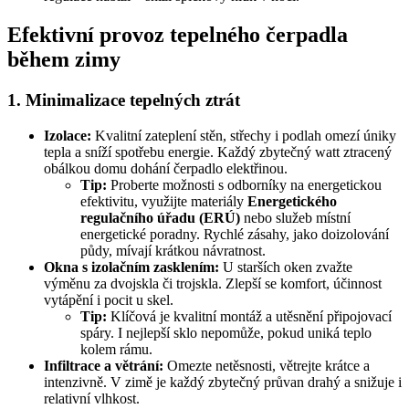
Efektivní provoz tepelného čerpadla
během zimy
1. Minimalizace tepelných ztrát
Izolace:
Kvalitní zateplení stěn, střechy i podlah omezí úniky
tepla a sníží spotřebu energie. Každý zbytečný watt ztracený
obálkou domu dohání čerpadlo elektřinou.
Tip:
Proberte možnosti s odborníky na energetickou
efektivitu, využijte materiály
Energetického
regulačního úřadu (ERÚ)
nebo služeb místní
energetické poradny. Rychlé zásahy, jako doizolování
půdy, mívají krátkou návratnost.
Okna s izolačním zasklením:
U starších oken zvažte
výměnu za dvojskla či trojskla. Zlepší se komfort, účinnost
vytápění i pocit u skel.
Tip:
Klíčová je kvalitní montáž a utěsnění připojovací
spáry. I nejlepší sklo nepomůže, pokud uniká teplo
kolem rámu.
Infiltrace a větrání:
Omezte netěsnosti, větrejte krátce a
intenzivně. V zimě je každý zbytečný průvan drahý a snižuje i
relativní vlhkost.