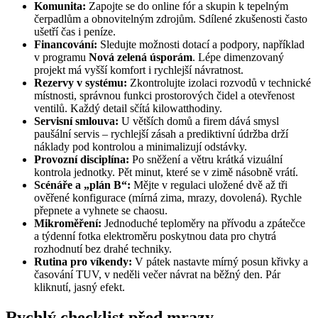
Komunita:
Zapojte se do online fór a skupin k tepelným
čerpadlům a obnovitelným zdrojům. Sdílené zkušenosti často
ušetří čas i peníze.
Financování:
Sledujte možnosti dotací a podpory, například
v programu
Nová zelená úsporám
. Lépe dimenzovaný
projekt má vyšší komfort i rychlejší návratnost.
Rezervy v systému:
Zkontrolujte izolaci rozvodů v technické
místnosti, správnou funkci prostorových čidel a otevřenost
ventilů. Každý detail sčítá kilowatthodiny.
Servisní smlouva:
U větších domů a firem dává smysl
paušální servis – rychlejší zásah a prediktivní údržba drží
náklady pod kontrolou a minimalizují odstávky.
Provozní disciplína:
Po sněžení a větru krátká vizuální
kontrola jednotky. Pět minut, které se v zimě násobně vrátí.
Scénáře a „plán B“:
Mějte v regulaci uložené dvě až tři
ověřené konfigurace (mírná zima, mrazy, dovolená). Rychle
přepnete a vyhnete se chaosu.
Mikroměření:
Jednoduché teploměry na přívodu a zpátečce
a týdenní fotka elektroměru poskytnou data pro chytrá
rozhodnutí bez drahé techniky.
Rutina pro víkendy:
V pátek nastavte mírný posun křivky a
časování TUV, v neděli večer návrat na běžný den. Pár
kliknutí, jasný efekt.
Rychlý checklist před mrazy