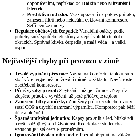
doporučeními, například od
Daikin
nebo
Mitsubishi
Electric
.
Prediktivní údržba:
Včas upozorní na pokles průtoku,
zanesení filtrů nebo neideální cyklování kompresoru.
Šetří peníze i nervy.
Regulace oběhových čerpadel:
Variabilní otáčky podle
potřeby sníží spotřebu elektřiny a zlepší stabilitu teplot na
okruzích. Správná křivka čerpadla je malá věda – a velká
úspora.
Nejčastější chyby při provozu v zimě
Trvalé vypínání přes noc:
Návrat na komfortní teplotu ráno
stojí víc energie než udržování mírného základu. Navíc roste
opotřebení kompresoru.
Příliš vysoký přívod:
Zbytečně snižuje účinnost. Nejdřív
zlepšete průtok a vyvážení, až poté přidávejte teplotu.
Zanesené filtry a mřížky:
Zhoršený průtok vzduchu i vody
srazí COP a urychlí namrzání výparníku. Kompresor pak běží
déle a hlučněji.
Špatně umístěná jednotka:
Kapsy pro sníh a led, blízké zdi
a roští snižují výkon i životnost. Recirkulace studeného
vzduchu je jistá cesta k problémům.
Ignorování bivalentního bodu:
Pozdní přepnutí na záložní