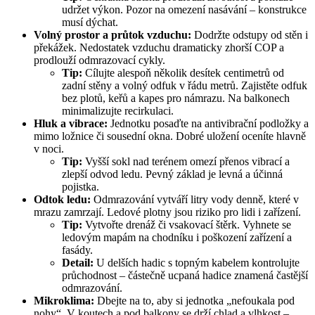
udržet výkon. Pozor na omezení nasávání – konstrukce
musí dýchat.
Volný prostor a průtok vzduchu:
Dodržte odstupy od stěn i
překážek. Nedostatek vzduchu dramaticky zhorší COP a
prodlouží odmrazovací cykly.
Tip:
Cílujte alespoň několik desítek centimetrů od
zadní stěny a volný odfuk v řádu metrů. Zajistěte odfuk
bez plotů, keřů a kapes pro námrazu. Na balkonech
minimalizujte recirkulaci.
Hluk a vibrace:
Jednotku posaďte na antivibrační podložky a
mimo ložnice či sousední okna. Dobré uložení oceníte hlavně
v noci.
Tip:
Vyšší sokl nad terénem omezí přenos vibrací a
zlepší odvod ledu. Pevný základ je levná a účinná
pojistka.
Odtok ledu:
Odmrazování vytváří litry vody denně, které v
mrazu zamrzají. Ledové plotny jsou riziko pro lidi i zařízení.
Tip:
Vytvořte drenáž či vsakovací štěrk. Vyhnete se
ledovým mapám na chodníku i poškození zařízení a
fasády.
Detail:
U delších hadic s topným kabelem kontrolujte
průchodnost – částečně ucpaná hadice znamená častější
odmrazování.
Mikroklima:
Dbejte na to, aby si jednotka „nefoukala pod
nohy“. V koutech a pod balkony se drží chlad a vlhkost –