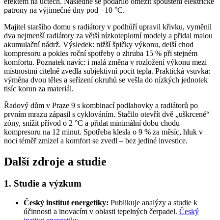
efektem na účtech. Následně se podařilo omezit spouštění elektrické
patrony na výjimečné dny pod −10 °C.
Majitel staršího domu s radiátory v podhůří upravil křivku, vyměnil
dva nejmenší radiátory za větší nízkoteplotní modely a přidal malou
akumulační nádrž. Výsledek: nižší špičky výkonu, delší chod
kompresoru a pokles roční spotřeby o zhruba 15 % při stejném
komfortu. Poznatek navíc: i malá změna v rozložení výkonu mezi
místnostmi citelně zvedla subjektivní pocit tepla. Praktická vsuvka:
výměna dvou těles a seřízení okruhů se vešla do nízkých jednotek
tisíc korun za materiál.
Řadový dům v Praze 9 s kombinací podlahovky a radiátorů po
prvním mrazu zápasil s cyklováním. Stačilo otevřít dvě „uškrcené“
zóny, snížit přívod o 2 °C a přidat minimální dobu chodu
kompresoru na 12 minut. Spotřeba klesla o 9 % za měsíc, hluk v
noci téměř zmizel a komfort se zvedl – bez jediné investice.
Další zdroje a studie
1. Studie a výzkum
Český institut energetiky:
Publikuje analýzy a studie k
účinnosti a inovacím v oblasti tepelných čerpadel.
Český