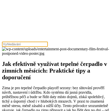
Jak efektivně využívat tepelné čerpadlo v
zimních měsících: Praktické tipy a
doporučení
Zima je pro tepelné čerpadlo playoff sezony: bez slitování prověří
návrh, nastavení i údržbu. Kdo systému dá jasná pravidla,
průběžnou péči a bude se řídit daty místo dojmů, získá spolehlivý,
tichý a úsporný chod i v hlubokých mrazech. V praxi to znamená
méně stresu, méně zásahů a nižší účty. Tento průvodce srozumitelně
ukazuje, jak čerpadlo na zimu připravit a jak ho řídit den po dni – od