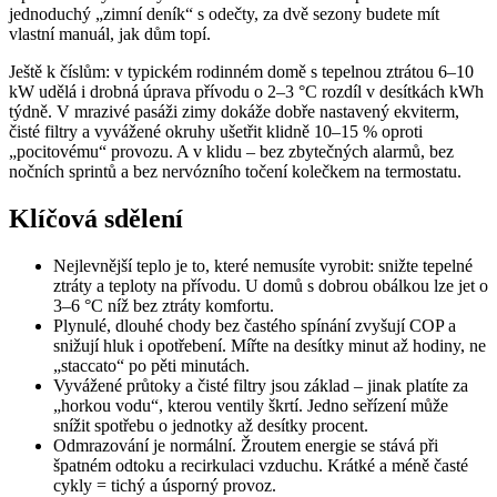
jednoduchý „zimní deník“ s odečty, za dvě sezony budete mít
vlastní manuál, jak dům topí.
Ještě k číslům: v typickém rodinném domě s tepelnou ztrátou 6–10
kW udělá i drobná úprava přívodu o 2–3 °C rozdíl v desítkách kWh
týdně. V mrazivé pasáži zimy dokáže dobře nastavený ekviterm,
čisté filtry a vyvážené okruhy ušetřit klidně 10–15 % oproti
„pocitovému“ provozu. A v klidu – bez zbytečných alarmů, bez
nočních sprintů a bez nervózního točení kolečkem na termostatu.
Klíčová sdělení
Nejlevnější teplo je to, které nemusíte vyrobit: snižte tepelné
ztráty a teploty na přívodu. U domů s dobrou obálkou lze jet o
3–6 °C níž bez ztráty komfortu.
Plynulé, dlouhé chody bez častého spínání zvyšují COP a
snižují hluk i opotřebení. Mířte na desítky minut až hodiny, ne
„staccato“ po pěti minutách.
Vyvážené průtoky a čisté filtry jsou základ – jinak platíte za
„horkou vodu“, kterou ventily škrtí. Jedno seřízení může
snížit spotřebu o jednotky až desítky procent.
Odmrazování je normální. Žroutem energie se stává při
špatném odtoku a recirkulaci vzduchu. Krátké a méně časté
cykly = tichý a úsporný provoz.