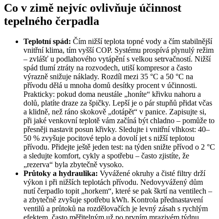
Co v zimě nejvíc ovlivňuje účinnost
tepelného čerpadla
Teplotní spád:
Čím nižší teplota topné vody a čím stabilnější
vnitřní klima, tím vyšší COP. Systému prospívá plynulý režim
– zvlášť u podlahového vytápění s velkou setrvačností. Nižší
spád tlumí ztráty na rozvodech, utiší kompresor a často
výrazně snižuje náklady. Rozdíl mezi 35 °C a 50 °C na
přívodu dělá u mnoha domů desítky procent v účinnosti.
Prakticky: pokud doma neustále „honíte“ křivku nahoru a
dolů, platíte draze za špičky. Lepší je o pár stupňů přidat včas
a klidně, než ráno skokově „dotápět“ v panice. Zapisujte si,
při jaké venkovní teplotě vám začíná být chladno – pomůže to
přesněji nastavit posun křivky. Sledujte i vnitřní vlhkost: 40–
50 % zvyšuje pocitové teplo a dovolí jet s nižší teplotou
přívodu. Přidejte ještě jeden test: na týden snižte přívod o 2 °C
a sledujte komfort, cykly a spotřebu – často zjistíte, že
„rezerva“ byla zbytečně vysoko.
Průtoky a hydraulika:
Vyvážené okruhy a čisté filtry drží
výkon i při nižších teplotách přívodu. Nedovyvážený dům
nutí čerpadlo topit „horkem“, které se pak škrtí na ventilech –
a zbytečně zvyšuje spotřebu kWh. Kontrola přednastavení
ventilů a průtoků na rozdělovačích je levný zásah s rychlým
efektem, často měřitelným už po prvním mrazivém týdnu.