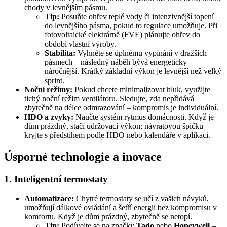
chody v levnějším pásmu.
Tip:
Posuňte ohřev teplé vody či intenzivnější topení
do levnějšího pásma, pokud to regulace umožňuje. Při
fotovoltaické elektrárně (FVE) plánujte ohřev do
období vlastní výroby.
Stabilita:
Vyhněte se úplnému vypínání v dražších
pásmech – následný náběh bývá energeticky
náročnější. Krátký základní výkon je levnější než velký
sprint.
Noční režimy:
Pokud chcete minimalizovat hluk, využijte
tichý noční režim ventilátoru. Sledujte, zda nepřidává
zbytečně na délce odmrazování – kompromis je individuální.
HDO a zvyky:
Naučte systém rytmus domácnosti. Když je
dům prázdný, stačí udržovací výkon; návratovou špičku
kryjte s předstihem podle HDO nebo kalendáře v aplikaci.
Úsporné technologie a inovace
1. Inteligentní termostaty
Automatizace:
Chytré termostaty se učí z vašich návyků,
umožňují dálkové ovládání a šetří energii bez kompromisu v
komfortu. Když je dům prázdný, zbytečně se netopí.
Tip:
Podívejte se na značky
Tado
nebo
Honeywell
–