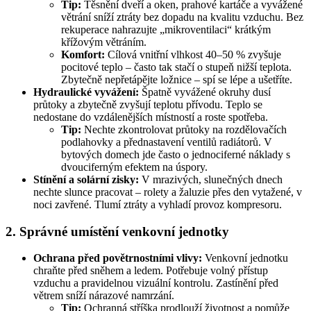
Tip:
Těsnění dveří a oken, prahové kartáče a vyvážené
větrání sníží ztráty bez dopadu na kvalitu vzduchu. Bez
rekuperace nahrazujte „mikroventilaci“ krátkým
křížovým větráním.
Komfort:
Cílová vnitřní vlhkost 40–50 % zvyšuje
pocitové teplo – často tak stačí o stupeň nižší teplota.
Zbytečně nepřetápějte ložnice – spí se lépe a ušetříte.
Hydraulické vyvážení:
Špatně vyvážené okruhy dusí
průtoky a zbytečně zvyšují teplotu přívodu. Teplo se
nedostane do vzdálenějších místností a roste spotřeba.
Tip:
Nechte zkontrolovat průtoky na rozdělovačích
podlahovky a přednastavení ventilů radiátorů. V
bytových domech jde často o jednociferné náklady s
dvouciferným efektem na úspory.
Stínění a solární zisky:
V mrazivých, slunečných dnech
nechte slunce pracovat – rolety a žaluzie přes den vytažené, v
noci zavřené. Tlumí ztráty a vyhladí provoz kompresoru.
2. Správné umístění venkovní jednotky
Ochrana před povětrnostními vlivy:
Venkovní jednotku
chraňte před sněhem a ledem. Potřebuje volný přístup
vzduchu a pravidelnou vizuální kontrolu. Zastínění před
větrem sníží nárazové namrzání.
Tip:
Ochranná stříška prodlouží životnost a pomůže