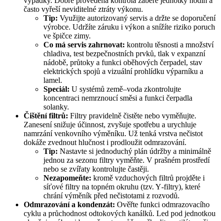
výpadky. Dobře provedená kontrola zabere jednotky hodin a
často vyřeší neviditelné ztráty výkonu.
Tip:
Využijte autorizovaný servis a držte se doporučení
výrobce. Udržíte záruku i výkon a snížíte riziko poruch
ve špičce zimy.
Co má servis zahrnovat:
kontrolu těsnosti a množství
chladiva, test bezpečnostních prvků, tlak v expanzní
nádobě, průtoky a funkci oběhových čerpadel, stav
elektrických spojů a vizuální prohlídku výparníku a
lamel.
Speciál:
U systémů země–voda zkontrolujte
koncentraci nemrznoucí směsi a funkci čerpadla
solanky.
Čištění filtrů:
Filtry pravidelně čistěte nebo vyměňujte.
Zanesení snižuje účinnost, zvyšuje spotřebu a urychluje
namrzání venkovního výměníku. Už tenká vrstva nečistot
dokáže zvednout hlučnost i prodloužit odmrazování.
Tip:
Nastavte si jednoduchý plán údržby a minimálně
jednou za sezonu filtry vyměňte. V prašném prostředí
nebo se zvířaty kontrolujte častěji.
Nezapomeňte:
kromě vzduchových filtrů projděte i
síťové filtry na topném okruhu (tzv. Y‑filtry), které
chrání výměník před nečistotami z rozvodů.
Odmrazování a kondenzát:
Ověřte funkci odmrazovacího
cyklu a průchodnost odtokových kanálků. Led pod jednotkou