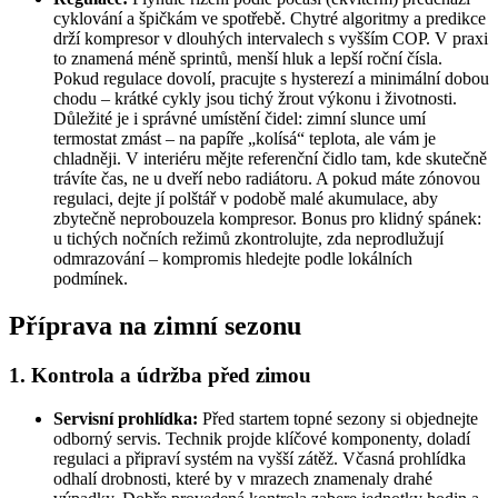
cyklování a špičkám ve spotřebě. Chytré algoritmy a predikce
drží kompresor v dlouhých intervalech s vyšším COP. V praxi
to znamená méně sprintů, menší hluk a lepší roční čísla.
Pokud regulace dovolí, pracujte s hysterezí a minimální dobou
chodu – krátké cykly jsou tichý žrout výkonu i životnosti.
Důležité je i správné umístění čidel: zimní slunce umí
termostat zmást – na papíře „kolísá“ teplota, ale vám je
chladněji. V interiéru mějte referenční čidlo tam, kde skutečně
trávíte čas, ne u dveří nebo radiátoru. A pokud máte zónovou
regulaci, dejte jí polštář v podobě malé akumulace, aby
zbytečně neprobouzela kompresor. Bonus pro klidný spánek:
u tichých nočních režimů zkontrolujte, zda neprodlužují
odmrazování – kompromis hledejte podle lokálních
podmínek.
Příprava na zimní sezonu
1. Kontrola a údržba před zimou
Servisní prohlídka:
Před startem topné sezony si objednejte
odborný servis. Technik projde klíčové komponenty, doladí
regulaci a připraví systém na vyšší zátěž. Včasná prohlídka
odhalí drobnosti, které by v mrazech znamenaly drahé