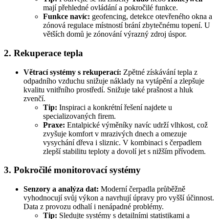
mají přehledné ovládání a pokročilé funkce.
Funkce navíc:
geofencing, detekce otevřeného okna a
zónová regulace místností brání zbytečnému topení. U
větších domů je zónování výrazný zdroj úspor.
2. Rekuperace tepla
Větrací systémy s rekuperací:
Zpětné získávání tepla z
odpadního vzduchu snižuje náklady na vytápění a zlepšuje
kvalitu vnitřního prostředí. Snižuje také prašnost a hluk
zvenčí.
Tip:
Inspiraci a konkrétní řešení najdete u
specializovaných firem.
Praxe:
Entalpické výměníky navíc udrží vlhkost, což
zvyšuje komfort v mrazivých dnech a omezuje
vysychání dřeva i sliznic. V kombinaci s čerpadlem
zlepší stabilitu teploty a dovolí jet s nižším přívodem.
3. Pokročilé monitorovací systémy
Senzory a analýza dat:
Moderní čerpadla průběžně
vyhodnocují svůj výkon a navrhují úpravy pro vyšší účinnost.
Data z provozu odhalí i nenápadné problémy.
Tip:
Sledujte systémy s detailními statistikami a