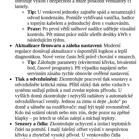
ohrožuje výkon i bezpečnost a může poškodit ventilátory či
lamely.
Tip:
U venkovní jednotky zajistěte spád a nezamrzající
odvod kondenzátu. Pomůže vyhřívaná vanička, hadice
s topným kabelem a jednoduchý dren s vsakováním.
Praxe:
Po první větší sněhové nadílce udělejte vizuální
kontrolu. Pět minut práce může ušetřit desítky kWh v
následujícím týdnu.
Aktualizace firmwaru a záloha nastavení:
Moderní
regulace dostávají aktualizace s úspornější logikou a lepší
diagnostikou. Nové verze často řeší právě chování v mrazech.
Tip:
Zálohujte parametry (ekvitermní křivku, bivalentní
bod, časové programy). Při výpadku napájení nebo
servisním zásahu rychle obnovíte ověřené nastavení.
Tlak a odvzdušnění:
Zkontrolujte pracovní tlak soustavy a
odvzdušněte kritická místa. Příliš nízký tlak nebo vzduch v
systému snižují průtok a nutí zvedat teplotu přívodu. U
vyšších domů zkontrolujte i nejvyšší radiátory a automatické
odvzdušňovací ventily. Jednou za zimu si dejte „kolo“ po
domě a sáhněte na rozdělovače: mají být teplé rovnoměrně.
Kdo má solární okruh nebo mix zón, dejte pozor na zpětné
klapky – po letech se občas zalepí a míchají teploty.
Senzory a čidla:
Zkontrolujte uchycení a izolaci teplotních
čidel na potrubí. I malý falešný offset vyústí v nesprávnou
křivku a zbytečně vysoký přívod. U venkovního čidla