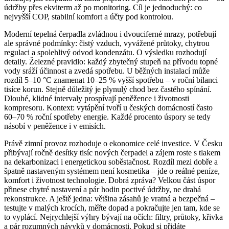
údržby přes ekviterm až po monitoring. Cíl je jednoduchý: co
nejvyšší COP, stabilní komfort a účty pod kontrolou.
Moderní tepelná čerpadla zvládnou i dvouciferné mrazy, potřebují
ale správné podmínky: čistý vzduch, vyvážené průtoky, chytrou
regulaci a spolehlivý odvod kondenzátu. O výsledku rozhodují
detaily. Železné pravidlo: každý zbytečný stupeň na přívodu topné
vody sráží účinnost a zvedá spotřebu. U běžných instalací může
rozdíl 5–10 °C znamenat 10–25 % vyšší spotřebu – v roční bilanci
tisíce korun. Stejně důležitý je plynulý chod bez častého spínání.
Dlouhé, klidné intervaly prospívají peněžence i životnosti
kompresoru. Kontext: vytápění tvoří u českých domácností často
60–70 % roční spotřeby energie. Každé procento úspory se tedy
násobí v peněžence i v emisích.
Právě zimní provoz rozhoduje o ekonomice celé investice. V Česku
přibývají ročně desítky tisíc nových čerpadel a zájem roste s tlakem
na dekarbonizaci i energetickou soběstačnost. Rozdíl mezi dobře a
špatně nastaveným systémem není kosmetika – jde o reálné peníze,
komfort i životnost technologie. Dobrá zpráva? Velkou část úspor
přinese chytré nastavení a pár hodin poctivé údržby, ne drahá
rekonstrukce. A ještě jedna: většina zásahů je vratná a bezpečná –
testujte v malých krocích, měřte dopad a pokračujte jen tam, kde se
to vyplácí. Nejrychlejší výhry bývají na očích: filtry, průtoky, křivka
a pár rozumných návyků v domácnosti. Pokud si přidáte