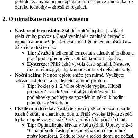
pohlídejte, aby na něj nedopadalo přímé slunce a nefoukalo z
odfuku jednotky – zkreslí to regulaci.
2. Optimalizace nastavení systému
Nastavení termostatu:
Stabilní vnitřní teplota je základ
efektivního provozu. Časté vypínání a zapínání čerpadlo
namáhá a prodražuje. Termostat má být trenér, ne píšťalka –
dá směr a drží tempo.
Tip:
Zvažte inteligentní termostat s adaptivní logikou a
prací podle předpovědi. Ohlídá komfort i špičky.
Hystereze:
Příliš úzká vyvolá časté spínání. Nastavte
rozumný rozptyl, aby kompresor běžel delší intervaly.
Noční režim:
Na noc teplotu snižte jen mírně. Využijete
setrvačnost domu a předejdete ranním sprintům.
Tip:
Pokles o 1–2 °C se obvykle vyplatí. Hlubší
propady často doženete drahým dohřevem. U
podlahovky počítejte se zpožděním několik hodin –
plánujte s předstihem.
Ekvitermní křivka:
Nastavte správný sklon a posun podle
tepelné ztráty a charakteru domu. Příliš vysoká křivka zvedá
teplotu topné vody a sráží COP; příliš nízká přináší chlad.
Tip:
Optimalizujte křivku v řádu týdnů. Úpravy o 2–3
°C na přívodu často přinesou výraznou úsporu bez
ztráty komfortu. Sledujte logy a reakci domu na počasí.