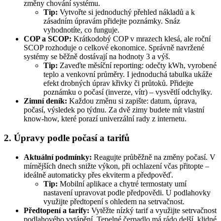
změny chování systému.
Tip:
Vytvořte si jednoduchý přehled nákladů a k
zásadním úpravám přidejte poznámky. Snáz
vyhodnotíte, co funguje.
COP a SCOP:
Krátkodobý COP v mrazech klesá, ale roční
SCOP rozhoduje o celkové ekonomice. Správně navržené
systémy se běžně dostávají na hodnoty 3 a výš.
Tip:
Zaveďte měsíční reporting: odečty kWh, vyrobené
teplo a venkovní průměry. I jednoduchá tabulka ukáže
efekt drobných úprav křivky či průtoků. Přidejte
poznámku o počasí (inverze, vítr) – vysvětlí odchylky.
Zimní deník:
Každou změnu si zapište: datum, úprava,
počasí, výsledek po týdnu. Za dvě zimy budete mít vlastní
know‑how, které porazí univerzální rady z internetu.
2. Úpravy podle počasí a tarifů
Aktuální podmínky:
Reagujte průběžně na změny počasí. V
mírnějších dnech snižte výkon, při ochlazení včas přitopte –
ideálně automaticky přes ekviterm a předpověď.
Tip:
Mobilní aplikace a chytré termostaty umí
nastavení upravovat podle předpovědi. U podlahovky
využijte předtopení s ohledem na setrvačnost.
Předtopení a tarify:
Vytěžte nízký tarif a využijte setrvačnost
podlahového vytápění. Tepelné čerpadlo má rádo delší, klidné