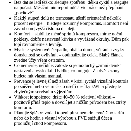
Bez dat se ladí těžko: sledujte spotřebu, délku cyklů a reagujte
na počasí. Měsíční minireport udělá víc práce než přepínání
„pocitově“.
Každý stupeň dolů na termostatu ušetří orientačně několik
procent energie – hledejte rozumný kompromis. Komfort není
závod o nejvyšší číslo na displeji.
Komfort = stabilita: méně sprintů kompresoru, mírné noční
poklesy, dobře nastavená křivka a vyvážené okruhy. Dům pak
topí rovnoměrně a levněji.
Myslete systémově: čerpadlo, obálka domu, větrání a zvyky
domácnosti se ovlivňují – optimalizujte celek. Slabý článek
zvedne účty všem ostatním.
Co neměříte, neřídíte: založte si jednoduchý „zimní deník“
nastavení a výsledků. Uvidíte, co funguje. Za dvě sezony
budete mít vlastní manuál.
Prevence je levnější než zásah v krizi: rychlá vizuální kontrola
po sněžení nebo větru často ušetří desítky kWh a předejde
zbytečným servisním výjezdům.
Vlhkost je spojenec: držte 40–50 % relativní vlhkosti –
pocitově přidá teplo a dovolí jet s nižším přívodem bez ztráty
komfortu.
Plánujte špičky: voda i topení přesunem do levnějšího tarifu
nebo do hodin s vlastní výrobou z FVE snižují účet a
prodlužují chod kompresoru.