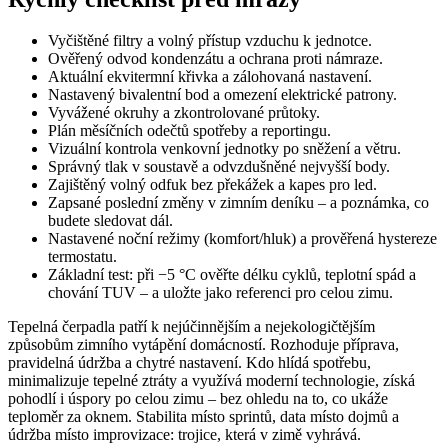
Vyčištěné filtry a volný přístup vzduchu k jednotce.
Ověřený odvod kondenzátu a ochrana proti námraze.
Aktuální ekvitermní křivka a zálohovaná nastavení.
Nastavený bivalentní bod a omezení elektrické patrony.
Vyvážené okruhy a zkontrolované průtoky.
Plán měsíčních odečtů spotřeby a reportingu.
Vizuální kontrola venkovní jednotky po sněžení a větru.
Správný tlak v soustavě a odvzdušněné nejvyšší body.
Zajištěný volný odfuk bez překážek a kapes pro led.
Zapsané poslední změny v zimním deníku – a poznámka, co
budete sledovat dál.
Nastavené noční režimy (komfort/hluk) a prověřená hystereze
termostatu.
Základní test: při −5 °C ověřte délku cyklů, teplotní spád a
chování TUV – a uložte jako referenci pro celou zimu.
Tepelná čerpadla patří k nejúčinnějším a nejekologičtějším
způsobům zimního vytápění domácností. Rozhoduje příprava,
pravidelná údržba a chytré nastavení. Kdo hlídá spotřebu,
minimalizuje tepelné ztráty a využívá moderní technologie, získá
pohodlí i úspory po celou zimu – bez ohledu na to, co ukáže
teploměr za oknem. Stabilita místo sprintů, data místo dojmů a
údržba místo improvizace: trojice, která v zimě vyhrává.