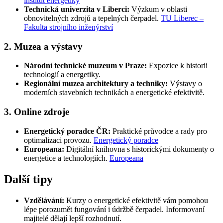
institut energetiky
Technická univerzita v Liberci:
Výzkum v oblasti
obnovitelných zdrojů a tepelných čerpadel.
TU Liberec –
Fakulta strojního inženýrství
2. Muzea a výstavy
Národní technické muzeum v Praze:
Expozice k historii
technologií a energetiky.
Regionální muzea architektury a techniky:
Výstavy o
moderních stavebních technikách a energetické efektivitě.
3. Online zdroje
Energetický poradce ČR:
Praktické průvodce a rady pro
optimalizaci provozu.
Energetický poradce
Europeana:
Digitální knihovna s historickými dokumenty o
energetice a technologiích.
Europeana
Další tipy
Vzdělávání:
Kurzy o energetické efektivitě vám pomohou
lépe porozumět fungování i údržbě čerpadel. Informovaní
majitelé dělají lepší rozhodnutí.