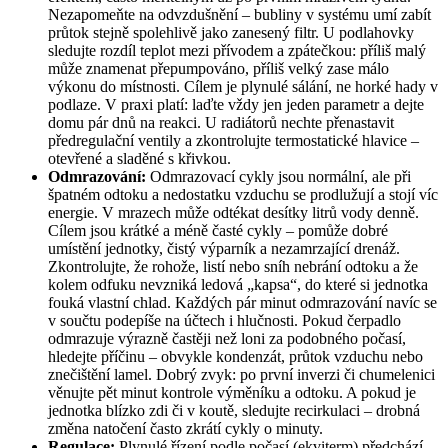
Nezapomeňte na odvzdušnění – bubliny v systému umí zabít
průtok stejně spolehlivě jako zanesený filtr. U podlahovky
sledujte rozdíl teplot mezi přívodem a zpátečkou: příliš malý
může znamenat přepumpováno, příliš velký zase málo
výkonu do místnosti. Cílem je plynulé sálání, ne horké hady v
podlaze. V praxi platí: laďte vždy jen jeden parametr a dejte
domu pár dnů na reakci. U radiátorů nechte přenastavit
předregulační ventily a zkontrolujte termostatické hlavice –
otevřené a sladěné s křivkou.
Odmrazování:
Odmrazovací cykly jsou normální, ale při
špatném odtoku a nedostatku vzduchu se prodlužují a stojí víc
energie. V mrazech může odtékat desítky litrů vody denně.
Cílem jsou krátké a méně časté cykly – pomůže dobré
umístění jednotky, čistý výparník a nezamrzající drenáž.
Zkontrolujte, že rohože, listí nebo sníh nebrání odtoku a že
kolem odfuku nevzniká ledová „kapsa“, do které si jednotka
fouká vlastní chlad. Každých pár minut odmrazování navíc se
v součtu podepíše na účtech i hlučnosti. Pokud čerpadlo
odmrazuje výrazně častěji než loni za podobného počasí,
hledejte příčinu – obvykle kondenzát, průtok vzduchu nebo
znečištění lamel. Dobrý zvyk: po první inverzi či chumelenici
věnujte pět minut kontrole výměníku a odtoku. A pokud je
jednotka blízko zdi či v koutě, sledujte recirkulaci – drobná
změna natočení často zkrátí cykly o minuty.
Regulace:
Plynulé řízení podle počasí (ekviterm) předchází