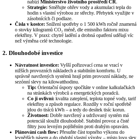
nabízí
Ministerstvo životního prostředí ČR
.
Strategie:
Směřujte ohřev vody a akumulaci tepla do
hodin s vlastní výrobou ze střechy. Přebytek využijte v
zásobnících či podlaze.
Čísla v kostce:
Snížení spotřeby o 1 500 kWh ročně znamená
o stovky kilogramů CO₂ méně, dle emisního faktoru mixu
elektřiny. V praxi: chytré ladění a drobná opatření udělají víc
než výměna celé technologie.
2. Dlouhodobé investice
Návratnost investice:
Vyšší pořizovací cena se vrací v
nižších provozních nákladech a stabilním komfortu. U
správně navržených systémů hrají prim provozní náklady, ne
sezónní slevy na kilowatthodinu.
Tip:
Orientační úspory spočítáte v online kalkulačkách
na stránkách výrobců a energetických poradců.
Co ji ovlivní:
kvalita zateplení, teplota topné vody, tarif
elektřiny a způsob regulace. Rozdíly v roční spotřebě
jdou do tisíců kWh – a tedy do desítek tisíc korun.
Životnost:
Dobře navržený a udržovaný systém má
potenciál sloužit dlouhodobě. Stabilní provoz a čisté
filtry jsou levným pojištěním proti drahým opravám.
Plánování cash flow:
Přesuňte část topného výkonu do
levnějších pásem a do období vlastní výroby – místo lovu slev