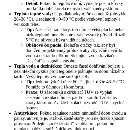
Detail:
Pokud to regulace umí, využijte posun křivky
pro krátkodobé korekce místo trvalé změny sklonu.
Teplota topné vody:
U podlahovky mířte co nejníž (obvykle
28–38 °C), u radiátorů 40–50 °C podle venkovní teploty a
velikosti těles.
Tip:
Nestačí‑li radiátory, řešením je větší plocha nebo
nízkoteplotní modely – ne trvale vysoký přívod. Rozdíl
5 °C na přívodu bývá vidět na účtech.
Oběhové čerpadlo:
Dolaďte otáčky tak, aby byl
dodržen projektovaný průtok a aby zbytečně nevířilo
vodu a nekradlo příkon. Sledujte i zvuk: kavitační
„šustění“ je signál k zásahu.
Teplá voda a dezinfekce:
Omezte časté dohřívání bojleru a
dezinfekční cyklus proti legionelle plánujte na dobu nízkého
tarifu. Vyšší teploty výrazně snižují COP.
Tip:
Jednou týdně krátce 60 °C, jinak držte 48–52 °C.
Pomůže to účinnosti i komfortu.
Praxe:
U zásobníků s cirkulací TUV se vyplatí
časování cirkulačního čerpadla – komfort zůstane,
ztráty klesnou. Zvažte i izolaci rozvodů TUV – rychlá
úspora.
Anticyklace:
Pokud regulace nabízí minimální dobu chodu a
pauzy, aktivujte je. Krátké, časté starty jsou nejdražší způsob
provozu. Přidejte i „měkký start“ ventilátoru, pokud ho
regulace nabízí – sníží špičkový hluk v noci.