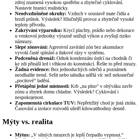
zdroj znamená vysokou spotřebu a zbytečné cyklování.
Nastavte hranici realisticky.
Neodvzdušněné okruhy:
Vzduch v soustavě mate čidla a
brzdí průtok. Výsledek? Hlučnější provoz a zbytečně vysoké
teploty přívodu.
Zakrývání výparníku:
Krycí plachty, prádlo nebo dekorace
u venkovní jednotky výrazně snižují výkon a zvyšují riziko
námrazy.
Slepé zónování:
Agresivní zavírání zón bez akumulace
vyvolá časté spínání a tlakové rázy v systému.
Podceněná drenáž:
Odtok kondenzátu ústící na chodník či
ke zdi přináší led i vlhkost do konstrukcí. Řešte to před mrazy.
Žádná evidence:
Bez jednoduchých odečtů a poznámek
neodhalíte trend. Sešit nebo tabulka udělá víc než nekonečné
„pocitové“ ladění.
Přetápění jedné místnosti:
Krb „na plno“ v obýváku zavře
zónu a zbytek domu chladne. Výsledek? Cyklování i
nespokojenost.
Zapomenutá cirkulace TUV:
Nepřetržitý chod je jistá ztráta.
Časování a izolace rozvodů ušetří kilowatthodiny denně.
Mýty vs. realita
Mýtus:
„V silných mrazech je lepší čerpadlo vypnout.“