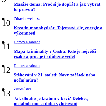
Masáže doma: Proč si je dopřát a jak vybrat
tu pravou?
Zdraví a wellness
Kreatin monohydrát: Tajemství síly, energie a
výkonnosti
Domov a zahrada
Mapa kriminality v Česku: Kde je největší
riziko a proč je to důležité vědět
Domov a zahrada
Stěhování v 21. století: Nový začátek nebo
noční můra?
Životní styl
Jak dlouho je kratom v krvi? Detekce,
metabolismus a doba vylučování