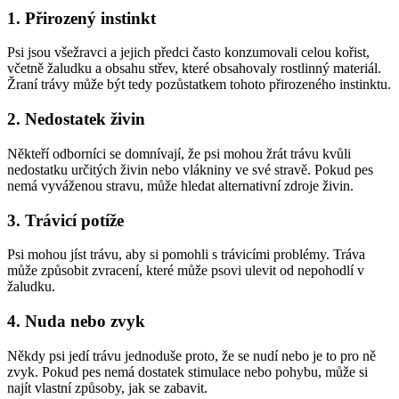
1. Přirozený instinkt
Psi jsou všežravci a jejich předci často konzumovali celou kořist,
včetně žaludku a obsahu střev, které obsahovaly rostlinný materiál.
Žraní trávy může být tedy pozůstatkem tohoto přirozeného instinktu.
2. Nedostatek živin
Někteří odborníci se domnívají, že psi mohou žrát trávu kvůli
nedostatku určitých živin nebo vlákniny ve své stravě. Pokud pes
nemá vyváženou stravu, může hledat alternativní zdroje živin.
3. Trávicí potíže
Psi mohou jíst trávu, aby si pomohli s trávicími problémy. Tráva
může způsobit zvracení, které může psovi ulevit od nepohodlí v
žaludku.
4. Nuda nebo zvyk
Někdy psi jedí trávu jednoduše proto, že se nudí nebo je to pro ně
zvyk. Pokud pes nemá dostatek stimulace nebo pohybu, může si
najít vlastní způsoby, jak se zabavit.