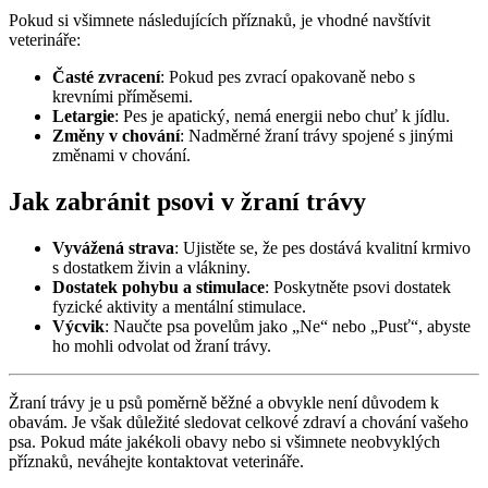
Pokud si všimnete následujících příznaků, je vhodné navštívit
veterináře:
Časté zvracení
: Pokud pes zvrací opakovaně nebo s
krevními příměsemi.
Letargie
: Pes je apatický, nemá energii nebo chuť k jídlu.
Změny v chování
: Nadměrné žraní trávy spojené s jinými
změnami v chování.
Jak zabránit psovi v žraní trávy
Vyvážená strava
: Ujistěte se, že pes dostává kvalitní krmivo
s dostatkem živin a vlákniny.
Dostatek pohybu a stimulace
: Poskytněte psovi dostatek
fyzické aktivity a mentální stimulace.
Výcvik
: Naučte psa povelům jako „Ne“ nebo „Pusť“, abyste
ho mohli odvolat od žraní trávy.
Žraní trávy je u psů poměrně běžné a obvykle není důvodem k
obavám. Je však důležité sledovat celkové zdraví a chování vašeho
psa. Pokud máte jakékoli obavy nebo si všimnete neobvyklých
příznaků, neváhejte kontaktovat veterináře.