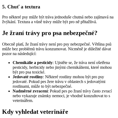
5. Chuť a textura
Pro některé psy může být tráva jednoduše chutná nebo zajímavá na
žvýkání. Textura a vůně trávy může být pro ně přitažlivá.
Je žraní trávy pro psa nebezpečné?
Obecně platí, že žraní trávy není pro psy nebezpečné. Většina psů
může bez problémů trávu konzumovat. Nicméně je důležité dávat
pozor na následující:
Chemikálie a pesticidy
: Ujistěte se, že tráva není ošetřena
pesticidy, herbicidy nebo jinými chemikáliemi, které mohou
být pro psa toxické.
Jedovaté rostliny
: Některé rostliny mohou být pro psy
jedovaté. Pokud pes žere trávu v oblastech s jedovatými
rostlinami, může to být nebezpečné.
Nadměrné zvracení
: Pokud pes po žraní trávy často zvrací
nebo vykazuje známky nemoci, je vhodné konzultovat to s
veterinářem.
Kdy vyhledat veterináře