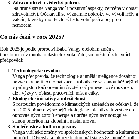
Zdravotnictví a vědecký pokrok
Na druhé straně Vanga vidí i pozitivní aspekty, zejména v oblasti
zdravotnictví. Očekávají se významné pokroky ve vývoji léčiv a
vakcín, které by mohly zlepšit zdravotní péči a boj proti
nemocem.
Co nás čeká v roce 2025?
Rok 2025 je podle proroctví Baba Vangy obdobím změn a
transformací v mnoha oblastech života. Zde jsou některé z hlavních
předpovědí:
Technologické revoluce
Vanga předpovídá, že technologie a umělá inteligence dosáhnou
nových vrcholů. Automatizace a robotizace se stanou běžnějšími
v průmyslu i každodenním životě, což přinese nové možnosti,
ale i výzvy v oblasti pracovních míst a etiky.
Ekologické iniciativy a udržitelnost
S rostoucím povědomím o klimatických změnách se očekává, že
rok 2025 přinese výraznější ekologické iniciativy. Investice do
obnovitelných zdrojů energie a udržitelných technologií se
stanou prioritou na globální i místní úrovni.
Společenské a kulturní posuny
Vanga vidí také změny ve společenských hodnotách a kulturních
normách. Diversita a inkluze budou hrát stále významnější roli,