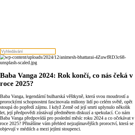
Baba Vanga 2024: Rok končí, co nás čeká v
roce 2025?
Baba Vanga, legendární bulharská věštkyně, která svou moudrostí a
prorockými schopnostmi fascinovala miliony lidí po celém světě, opět
stoupá do popředí zájmu. I když Země od její smrti uplynulo několik
let, její předpovědi zůstávají předmětem diskuzí a spekulací. Co nám
Baba Vanga předpovídá pro poslední měsíc roku 2024 a co očekávat v
roce 2025? Přinášíme vám přehled nejzajímavějších proroctví, která se
objevují v médiích a mezi jejími stoupenci.