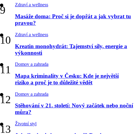
Zdraví a wellness
Masáže doma: Proč si je dopřát a jak vybrat tu
pravou?
Zdraví a wellness
Kreatin monohydrát: Tajemství síly, energie a
výkonnosti
Domov a zahrada
Mapa kriminality v Česku: Kde je největší
riziko a proč je to důležité vědět
Domov a zahrada
Stěhování v 21. století: Nový začátek nebo noční
můra?
Životní styl