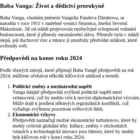
Baba Vanga: Život a dědictví prorokyně
Baba Vanga, vlastním jménem Vangelia Pandeva Dimitrova, se
narodila v roce 1911 v malebné vesnici Strumica, dnešní Severní
Makedonie. Již od mládí projevovala neobyčejné schopnosti vnímání
budoucnosti, které jí přinesly mezinárodní slávu. Přestože byla v mládí
slepá, její duchovní vize a intuice jí umožnily předvídat události, které
ovlivnily svět.
Předpovědi na konec roku 2024
Podle různých zdrojů, které připisují Baba Vangě předpovědi na rok
2024, můžeme očekávat několik klíčových událostí a trendů:
Politické změny a mezinárodní napětí
Vanga údajně předpovídá zvýšené politické napětí mezi
velmocemi, což by mohlo vést k novým diplomatickým výzvám.
Může dojít k posílení některých regionálních konfliktů, což
vyžaduje zvýšenou pozornost světových lídrů.
Ekonomické výkyvy
Předpovědi naznačují možné ekonomické turbulences, které by
mohly ovlivnit globální trhy. Inflace, změny v obchodních
vztazích a technologické inovace jsou faktory, které by mohly
hrát klíčovou roli v konci roku 2024.