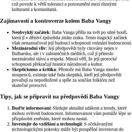
což povede k větší toleranci a porozumění mezi různými
kulturami a komunitami.
Zajímavosti a kontroverze kolem Baba Vangy
Neobvyklý začátek
: Baba Vanga přišla na svět po silné bouři,
která jí v dětství způsobila ztrátu zraku. Tento tragický začátek
však nenaznačoval její budoucí schopnosti vnímání budoucnosti.
Mezinárodní vliv
: Její předpovědi byly citovány nejen v
Bulharsku, ale i v zahraničních médiích, což jí přineslo
mezinárodní slávu a respekt. Mnozí věří, že její prorocké
schopnosti překračují hranice národností a kultur.
Skepticismus a kritika
: Přestože má Baba Vanga mnoho
stoupenců, existuje také řada skeptiků, kteří její předpovědi
považují za nepodložené a spíše za součást folklóru než
skutečné proroctví.
Tipy, jak se připravit na předpovědi Baba Vangy
Buďte informovaní
: Sledujte aktuální události a trendy, které
mohou ovlivnit budoucnost. Informovanost vám pomůže lépe se
přizpůsobit změnám, které mohou nastat.
Investujte do vzdělání a technologií
: S očekávanými
technologickými pokroky může být prospěšné investovat do