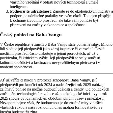
vlastního vzdělání v oblasti nových technologií a umělé
inteligence.
Podporujte udržitelnost
: Zapojte se do ekologických iniciativ a
podporujte udržitelné praktiky ve svém okolí. To nejen přispěje
k ochraně životního prostředí, ale také vám pomůže být
připraveni na změny v ekonomice a společnosti.
Český pohled na Baba Vangu
V České republice je zájem o Baba Vangu stále poměrně silný. Mnoho
lidí sleduje její předpovědi jako zdroj inspirace či varování. České
médiální prostředí často diskutuje o jejími proroctvích, ať už v
pozitivním, či kritickém světle. Její předpovědi se staly součástí
kulturního dědictví a fascinace s nevysvětlitelným přetrvává i v
moderní společnosti.
Ať už věříte či nikoli v prorocké schopnosti Baba Vangy, její
předpovědi pro končící rok 2024 a nadcházející rok 2025 nabízejí
zajímavý pohled na možné budoucí události a trendy. Od politických
změn přes technologické revoluce až po ekologické iniciativy – rok
2025 slibuje být dynamickým obdobím plným výzev i příležitostí.
Nezapomínejme však, že budoucnost je do značné míry v našich
vlastních rukou a naše rozhodnutí dnes mohou formovat svět, ve
kterém budeme žít zítra.